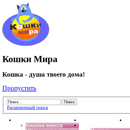
Кошки Мира
Кошка - душа твоего дома!
Пропустить
Расширенный поиск
Главная
Энциклопедия кошек
Де
Кошачьи новости
Форум