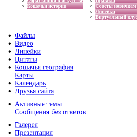
Образ кошки в искусстве
Правила
Кошачьи истории
Советы новичкам
Линейки
Виртуальный клу
Файлы
Видео
Линейки
Цитаты
Кошачья география
Карты
Календарь
Друзья сайта
Активные темы
Сообщения без ответов
Галерея
Презентация