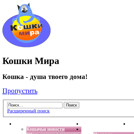
Кошки Мира
Кошка - душа твоего дома!
Пропустить
Расширенный поиск
Главная
Энциклопедия кошек
Де
Кошачьи новости
Форум