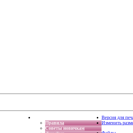
тская фантазия
Форум
Версия для печ
Правила
Изменить разм
Советы новичкам
Файлы