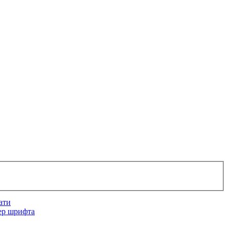
ати
ер шрифта