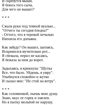
И скребутся мыши.
Я боюсь того сыча,
Для чего он вышит?
* * *
Сжала руки под темной вуалью...
"Отчего ты сегодня бледна?"
- Оттого, что я терпкой печалью
Напоила его допьяна.
Как забуду? Он вышел, шатаясь,
Искривился мучительно рот...
Я сбежала, перил не касаясь,
Я бежала за ним до ворот.
Задыхаясь, я крикнула: "Шутка
Все, что было. Уйдешь, я умру".
Улыбнулся спокойно и жутко
И сказал мне: "Не стой на ветру".
* * *
Как соломинкой, пьешь мою душу.
Знаю, вкус ее горек и хмелен.
Но я пытку мольбой не нарушу.