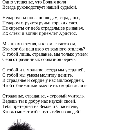
Одно утешенье, что Божия воля
Всегда руководствует нашей судьбой.
Недаром ты послано людям, страданье,
Недаром струятся ручьи горьких слез.
Не скрыты от неба страдальцев рыданья,
Их слезы и вопли приемлет Христос.
Мы прах и земля, и к земле тяготеем,
Кто мог бы наш взор от земного отвлечь?
С тобой лишь, страданье, мы только умеем
Себя от различных соблазнов беречь.
С тобой и в молитве всегда мы усердней,
С тобой мы умеем молитву ценить,
В страданье и сердце у нас милосердней,
Чтоб с ближними вместе их скорби делить.
Страданье, страданье, - суровый учитель.
Ведешь ты к добру нас наукой своей.
Тебя претерпел на Земле и Спаситель,
Кто ж сможет избегнуть тебя из людей!