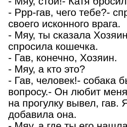
- Мяу, стой!- Катя броси
- Ррр-гав, чего тебе?- с
своего исконного врага.
- Мяу, ты сказала Хозяи
спросила кошечка.
- Гав, конечно, Хозяин.
- Мяу, а кто это?
- Гав, человек!- собака
вопросу.- Он любит меня
на прогулку вывел, гав. 
добавила она.
- Мяу, а где ты его нашл