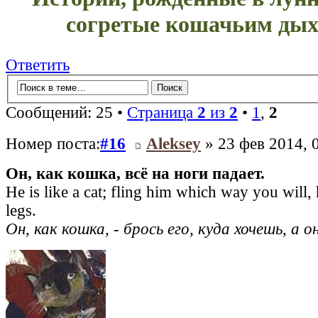
согретые кошачьим дых
Ответить
Сообщений: 25 •
Страница
2
из
2
•
1
,
2
Номер поста:
#16
Aleksey
» 23 фев 2014, 
Он, как кошка, всё на ноги падает.
He is like a cat; fling him which way you will, h
legs.
Он, как кошка, - брось его, куда хочешь, а о