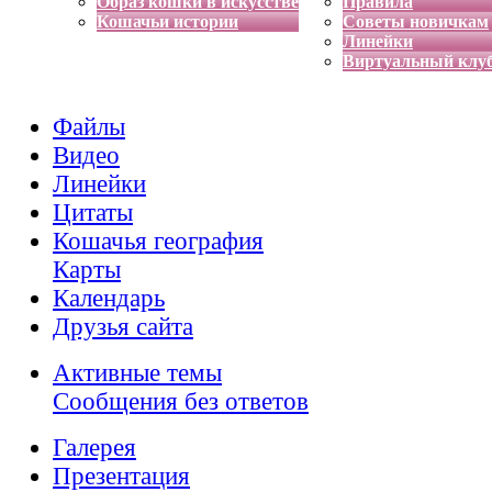
Образ кошки в искусстве
Правила
Кошачьи истории
Советы новичкам
Линейки
Виртуальный клу
Файлы
Видео
Линейки
Цитаты
Кошачья география
Карты
Календарь
Друзья сайта
Активные темы
Сообщения без ответов
Галерея
Презентация