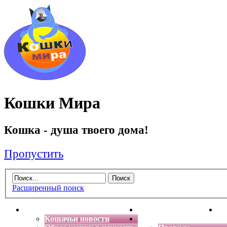
Кошки Мира
Кошка - душа твоего дома!
Пропустить
Расширенный поиск
Главная
Энциклопедия кошек
Де
Кошачьи новости
Форум