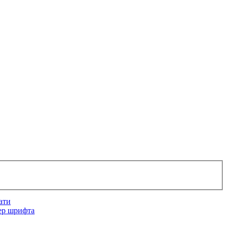
ати
ер шрифта