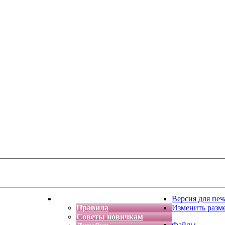
тская фантазия
Форум
Версия для печ
Правила
Изменить разм
Советы новичкам
Файлы