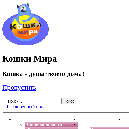
Кошки Мира
Кошка - душа твоего дома!
Пропустить
Расширенный поиск
Главная
Энциклопедия кошек
Де
Кошачьи новости
Форум