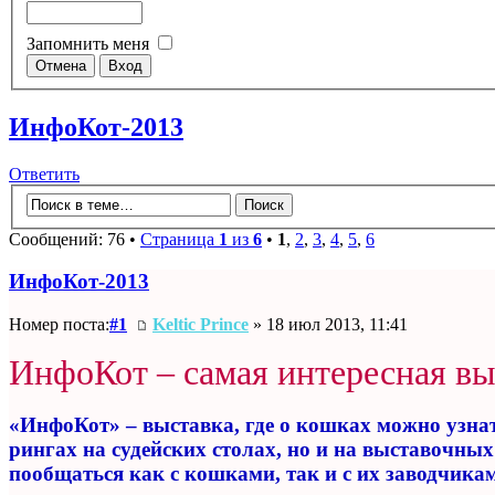
Запомнить меня
ИнфоКот-2013
Ответить
Сообщений: 76 •
Страница
1
из
6
•
1
,
2
,
3
,
4
,
5
,
6
ИнфоКот-2013
Номер поста:
#1
Keltic Prince
» 18 июл 2013, 11:41
ИнфоКот – самая интересная вы
«ИнфоКот» – выставка, где о кошках можно узнат
рингах на судейских столах, но и на выставочны
пообщаться как с кошками, так и с их заводчика