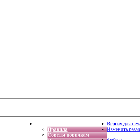
тская фантазия
Форум
Версия для печ
Правила
Изменить разм
Советы новичкам
Файлы