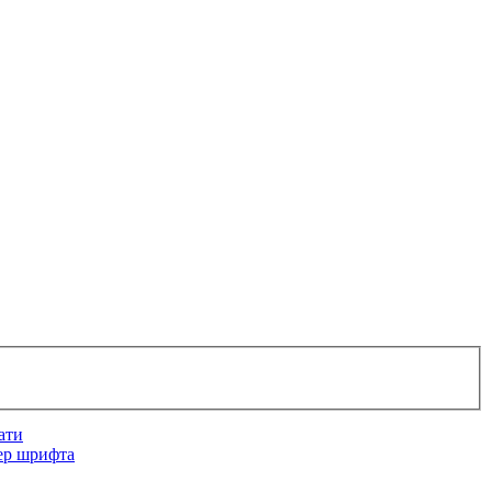
ати
ер шрифта