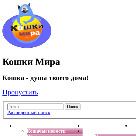
Кошки Мира
Кошка - душа твоего дома!
Пропустить
Расширенный поиск
Главная
Энциклопедия кошек
Де
Кошачьи новости
Форум