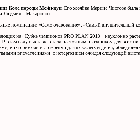
Кинг Коле породы Мейн-кун.
Его хозяйка Марина Чистова была н
ии Людмилы Макаровой.
ьные номинации: «Само очарование», «Самый внушительный кот»
ающих на «Кубке чемпионов PRO PLAN 2013», неуклонно растет
 этом году выставка стала настоящим праздником для всех почит
ами, викторинами и лотереями для взрослых и детей, объедине
ьными впечатлениями, с нетерпением ожидая следующей выставки