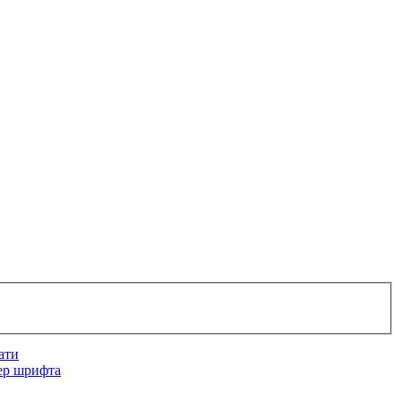
ати
ер шрифта