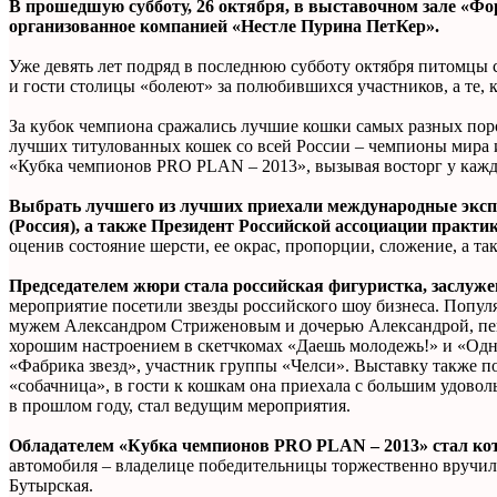
В прошедшую субботу, 26 октября, в выставочном зале «Ф
организованное компанией «Нестле Пурина ПетКер».
Уже девять лет подряд в последнюю субботу октября питомцы 
и гости столицы «болеют» за полюбившихся участников, а те,
За кубок чемпиона сражались лучшие кошки самых разных поро
лучших титулованных кошек со всей России – чемпионы мира и
«Кубка чемпионов PRO PLAN – 2013», вызывая восторг у кажд
Выбрать лучшего из лучших приехали международные экспе
(Россия), а также Президент Российской ассоциации практ
оценив состояние шерсти, ее окрас, пропорции, сложение, а т
Председателем жюри стала российская фигуристка, заслуж
мероприятие посетили звезды российского шоу бизнеса. Популя
мужем Александром Стриженовым и дочерью Александрой, пев
хорошим настроением в скетчкомах «Даешь молодежь!» и «Одна
«Фабрика звезд», участник группы «Челси». Выставку также по
«собачница», в гости к кошкам она приехала с большим удово
в прошлом году, стал ведущим мероприятия.
Обладателем «Кубка чемпионов PRO PLAN – 2013» стал кот
автомобиля – владелице победительницы торжественно вручил
Бутырская.