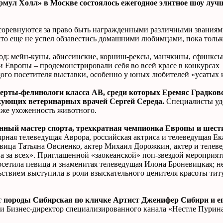
ормул Холл» в Москве состоялось ежегодное элитное шоу лу
соревнуются за право быть награжденными различными званиями
 кто еще не успел обзавестись домашними любимцами, пока толь
д: мейн-куны, абиссинские, корниш-рексы, манчкины, сфинксы,
 Европы – продемонстрировали себя во всей красе в конкурсах
ого посетителя выставки, особенно у юных любителей «усатых 
рты-фелинологи класса AB, среди которых Еремяс Градковс
икующих ветеринарных врачей Сергей Середа.
Специалисты уд
акже ухоженность животного.
енный мастер спорта, трехкратная чемпионка Европы и шес
рная телеведущая Аврора, российская актриса и телеведущая Ек
ица Татьяна Овсиенко, актер Михаил Дорожкин, актер и телев
 за всех». Приглашенной «заокеанской» поп-звездой мероприят
сетила певица и знаменитая телеведущая Илона Броневицкая; не
льствием выступила в роли взыскательного ценителя красоты ти
 породы Сибирская по кличке Артист Дженифер Сибири и ег
и Бизнес-директор специализированного канала «Нестле Пурин