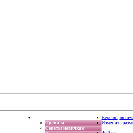
тская фантазия
Форум
Версия для печ
Правила
Изменить разм
Советы новичкам
Файлы