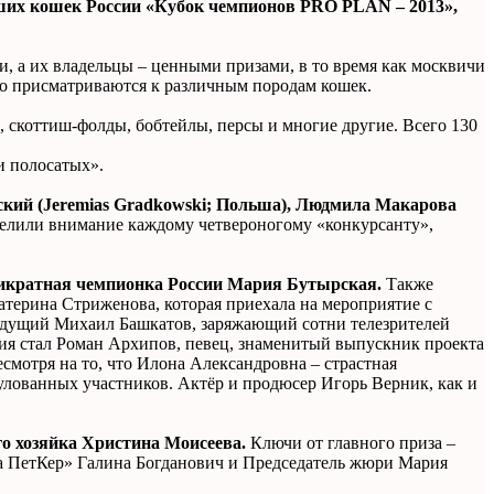
чших кошек России «Кубок чемпионов PRO PLAN – 2013»,
, а их владельцы – ценными призами, в то время как москвичи
ко присматриваются к различным породам кошек.
 скоттиш-фолды, бобтейлы, персы и многие другие. Всего 130
и полосатых».
кий (Jeremias Gradkowski; Польша), Людмила Макарова
елили внимание каждому четвероногому «конкурсанту»,
тикратная чемпионка России Мария Бутырская.
Также
атерина Стриженова, которая приехала на мероприятие с
едущий Михаил Башкатов, заряжающий сотни телезрителей
ия стал Роман Архипов, певец, знаменитый выпускник проекта
смотря на то, что Илона Александровна – страстная
тулованных участников. Актёр и продюсер Игорь Верник, как и
о хозяйка Христина Моисеева.
Ключи от главного приза –
а ПетКер» Галина Богданович и Председатель жюри Мария