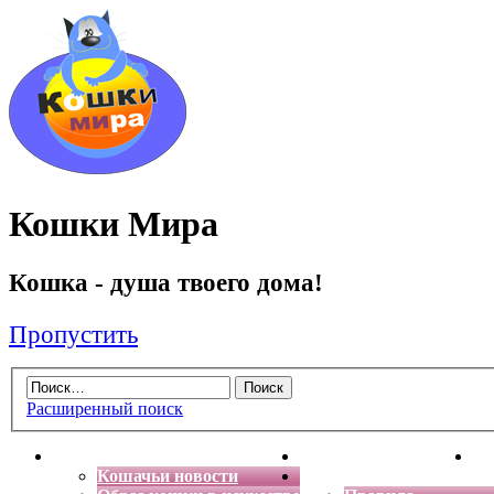
Кошки Мира
Кошка - душа твоего дома!
Пропустить
Расширенный поиск
Главная
Энциклопедия кошек
Де
Кошачьи новости
Форум