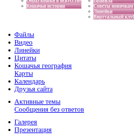
Образ кошки в искусстве
Правила
Кошачьи истории
Советы новичкам
Линейки
Виртуальный клу
Файлы
Видео
Линейки
Цитаты
Кошачья география
Карты
Календарь
Друзья сайта
Активные темы
Сообщения без ответов
Галерея
Презентация