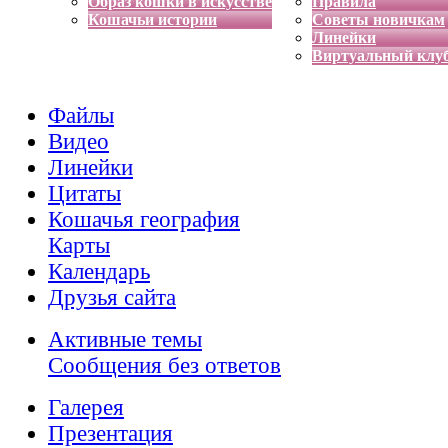
Образ кошки в искусстве
Правила
Кошачьи истории
Советы новичкам
Линейки
Виртуальный клу
Файлы
Видео
Линейки
Цитаты
Кошачья география
Карты
Календарь
Друзья сайта
Активные темы
Сообщения без ответов
Галерея
Презентация