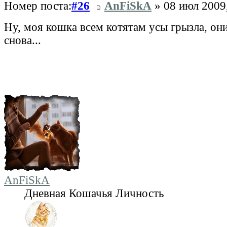
Номер поста:
#26
AnFiSkA
» 08 июл 2009
Ну, моя кошка всем котятам усы грызла, он
снова...
AnFiSkA
Дневная Кошачья Личность