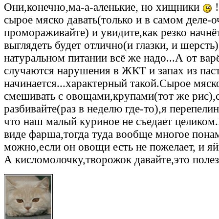
Они,конечно,ма-а-аленькие, но хищники
!
сырое мяско давать(только и в самом деле-
промораживайте) и увидите,как резко начнёт
выглядеть будет отлично(и глазки, и шерсть
натуральном питании всё же надо...А от вар
случаются нарушения в ЖКТ и запах из пас
начинается...характерный такой.Сырое мяс
смешивать с овощами,крупами(тот же рис),
разбивайте(раз в неделю где-то),я перепели
что наш малый куриное не съедает целиком
виде фарша,тогда туда вообще многое пона
можно,если он овощи есть не пожелает, и яй
А кисломолочку,творожок давайте,это полез