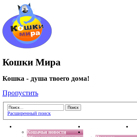
Кошки Мира
Кошка - душа твоего дома!
Пропустить
Расширенный поиск
Главная
Энциклопедия кошек
Де
Кошачьи новости
Форум