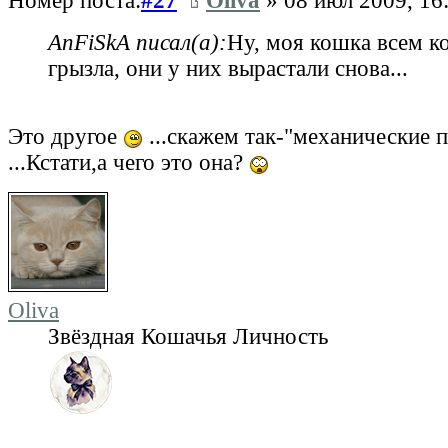
Номер поста:
#27
Oliva
» 08 июл 2009, 16
AnFiSkA писал(а):
Ну, моя кошка всем к
грызла, они у них вырастали снова...
Это другое
...скажем так-"механические
...Кстати,а чего это она?
Oliva
Звёздная Кошачья Личность