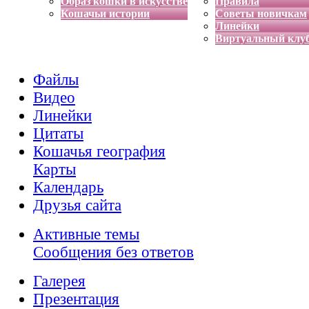
Образ кошки в искусстве
Правила
Кошачьи истории
Советы новичкам
Линейки
Виртуальный клу
Файлы
Видео
Линейки
Цитаты
Кошачья география
Карты
Календарь
Друзья сайта
Активные темы
Сообщения без ответов
Галерея
Презентация