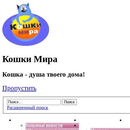
Кошки Мира
Кошка - душа твоего дома!
Пропустить
Расширенный поиск
Главная
Энциклопедия кошек
Де
Кошачьи новости
Форум