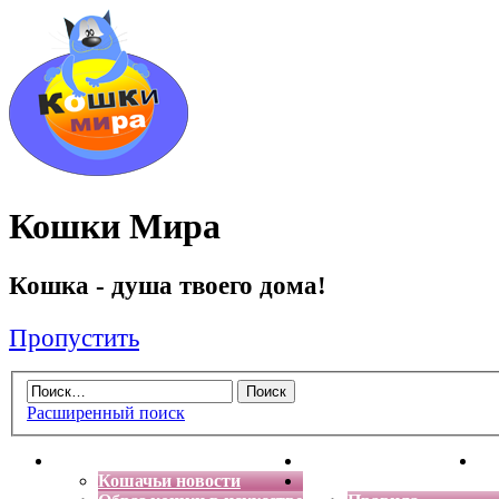
Кошки Мира
Кошка - душа твоего дома!
Пропустить
Расширенный поиск
Главная
Энциклопедия кошек
Де
Кошачьи новости
Форум