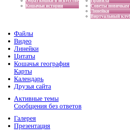
Образ кошки в искусстве
Правила
Кошачьи истории
Советы новичкам
Линейки
Виртуальный клу
Файлы
Видео
Линейки
Цитаты
Кошачья география
Карты
Календарь
Друзья сайта
Активные темы
Сообщения без ответов
Галерея
Презентация