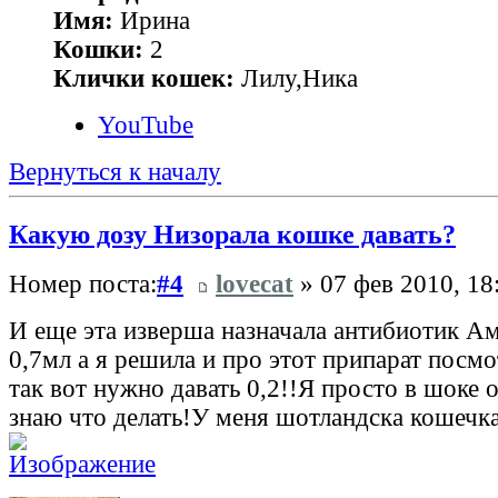
Имя:
Ирина
Кошки:
2
Клички кошек:
Лилу,Ника
YouTube
Вернуться к началу
Какую дозу Низорала кошке давать?
Номер поста:
#4
lovecat
» 07 фев 2010, 18
И еще эта изверша назначала антибиотик А
0,7мл а я решила и про этот припарат посм
так вот нужно давать 0,2!!Я просто в шоке о
знаю что делать!У меня шотландска кошечка