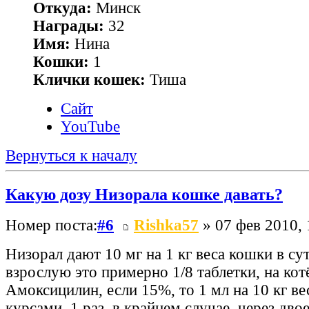
Откуда:
Минск
Награды:
32
Имя:
Нина
Кошки:
1
Клички кошек:
Тиша
Сайт
YouTube
Вернуться к началу
Какую дозу Низорала кошке давать?
Номер поста:
#6
Rishka57
» 07 фев 2010, 
Низорал дают 10 мг на 1 кг веса кошки в сут
взрослую это примерно 1/8 таблетки, на котё
Амоксицилин, если 15%, то 1 мл на 10 кг вес
курсами, 1 раз, в крайнем случае, через дво