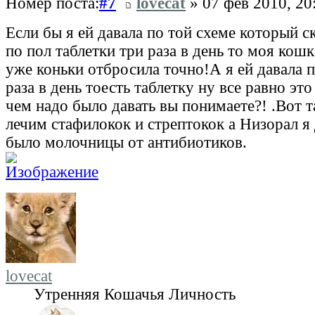
Номер поста:
#7
lovecat
» 07 фев 2010, 20
Если бы я ей давала по той схеме который ск
по пол таблетки три раза в день то моя кош
уже коньки отбросила точно!А я ей давала п
раза в день тоесть таблетку ну все равно это
чем надо было давать вы понимаете?! .Вот т
лечим стафилокок и стрептокок а Низорал я 
было молочницы от антибиотиков.
lovecat
Утренняя Кошачья Личность