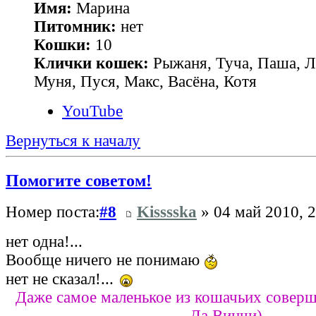
Имя:
Марина
Питомник:
нет
Кошки:
10
Клички кошек:
Рыжаня, Туча, Паша, Л
Муня, Пуся, Макс, Васёна, Котя
YouTube
Вернуться к началу
Помогите советом!
Номер поста:
#8
Kisssska
» 04 май 2010, 2
нет одна!...
Вообще ничего не понимаю
нет не сказал!...
Даже самое маленькое из кошачьих соверш
Да Винчи)