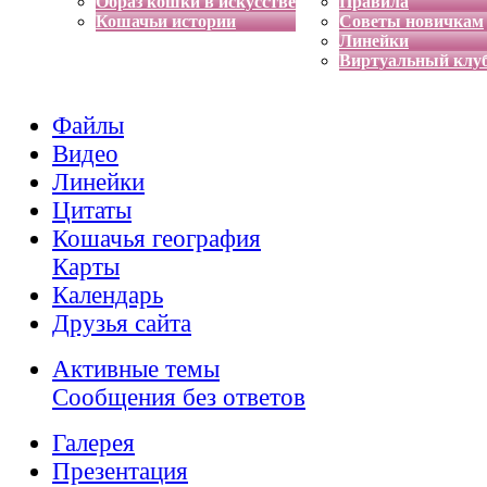
Образ кошки в искусстве
Правила
Кошачьи истории
Советы новичкам
Линейки
Виртуальный клу
Файлы
Видео
Линейки
Цитаты
Кошачья география
Карты
Календарь
Друзья сайта
Активные темы
Сообщения без ответов
Галерея
Презентация