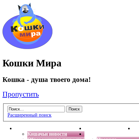
Кошки Мира
Кошка - душа твоего дома!
Пропустить
Расширенный поиск
Главная
Энциклопедия кошек
Де
Кошачьи новости
Форум