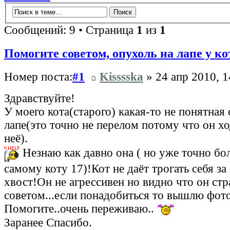
Сообщений: 9 • Страница
1
из
1
Помогите советом, опухоль на лапе у ко
Номер поста:
#1
Kisssska
» 24 апр 2010, 1
Здравствуйте!
У моего кота(старого) какая-то не понятная
лапе(это точно не перелом потому что он хо
неё).
Незнаю как давно она ( но уже точно бол
самому коту 17)!Кот не даёт трогать себя за
хвост!Он не агрессивен но видно что он ст
советом...если понадобиться то вышлю фот
Помогите..очень переживаю..
Заранее Спасибо.