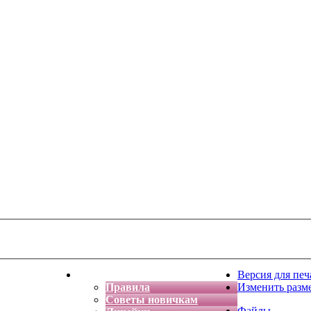
тская фантазия
Форум
Версия для печ
Правила
Изменить разм
Советы новичкам
Файлы