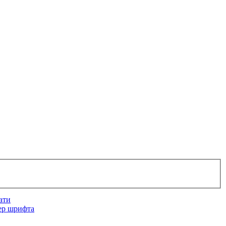
ати
ер шрифта