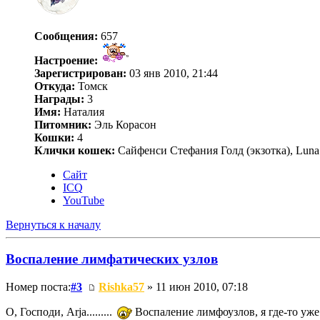
Сообщения:
657
Настроение:
Зарегистрирован:
03 янв 2010, 21:44
Откуда:
Томск
Награды:
3
Имя:
Наталия
Питомник:
Эль Корасон
Кошки:
4
Клички кошек:
Сайфенси Стефания Голд (экзотка), Luna T
Сайт
ICQ
YouTube
Вернуться к началу
Воспаление лимфатических узлов
Номер поста:
#3
Rishka57
» 11 июн 2010, 07:18
О, Господи, Arja.........
Воспаление лимфоузлов, я где-то уже 