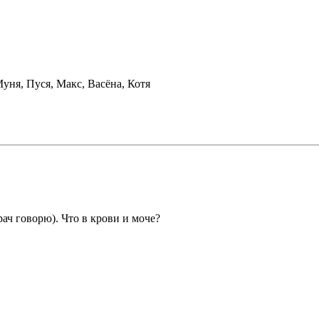
уня, Пуся, Макс, Васёна, Котя
рач говорю). Что в крови и моче?