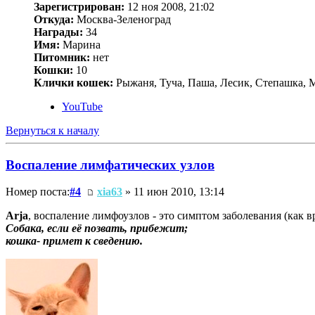
Зарегистрирован:
12 ноя 2008, 21:02
Откуда:
Москва-Зеленоград
Награды:
34
Имя:
Марина
Питомник:
нет
Кошки:
10
Клички кошек:
Рыжаня, Туча, Паша, Лесик, Степашка, М
YouTube
Вернуться к началу
Воспаление лимфатических узлов
Номер поста:
#4
xia63
» 11 июн 2010, 13:14
Arja
, воспаление лимфоузлов - это симптом заболевания (как в
Собака, если её позвать, прибежит;
кошка- примет к сведению.