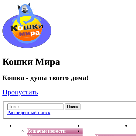
Кошки Мира
Кошка - душа твоего дома!
Пропустить
Расширенный поиск
Главная
Энциклопедия кошек
Де
Кошачьи новости
Форум