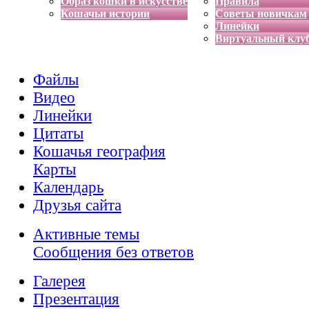
Образ кошки в искусстве
Правила
Кошачьи истории
Советы новичкам
Линейки
Виртуальный клу
Файлы
Видео
Линейки
Цитаты
Кошачья география
Карты
Календарь
Друзья сайта
Активные темы
Сообщения без ответов
Галерея
Презентация