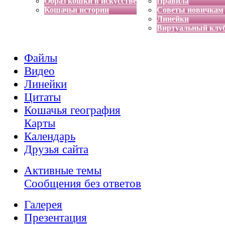
Образ кошки в искусстве
Правила
Кошачьи истории
Советы новичкам
Линейки
Виртуальный клу
Файлы
Видео
Линейки
Цитаты
Кошачья география
Карты
Календарь
Друзья сайта
Активные темы
Сообщения без ответов
Галерея
Презентация