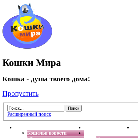
Кошки Мира
Кошка - душа твоего дома!
Пропустить
Расширенный поиск
Главная
Энциклопедия кошек
Де
Кошачьи новости
Форум