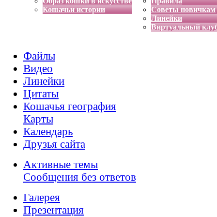
Образ кошки в искусстве
Правила
Кошачьи истории
Советы новичкам
Линейки
Виртуальный клу
Файлы
Видео
Линейки
Цитаты
Кошачья география
Карты
Календарь
Друзья сайта
Активные темы
Сообщения без ответов
Галерея
Презентация