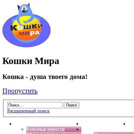
Кошки Мира
Кошка - душа твоего дома!
Пропустить
Расширенный поиск
Главная
Энциклопедия кошек
Де
Кошачьи новости
Форум