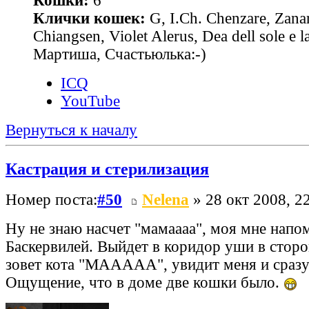
Кошки:
6
Клички кошек:
G, I.Ch. Chenzare, Zana
Chiangsen, Violet Alerus, Dea dell sole e l
Мартиша, Счастьюлька:-)
ICQ
YouTube
Вернуться к началу
Кастрация и стерилизация
Номер поста:
#50
Nelena
» 28 окт 2008, 2
Ну не знаю насчет "мамаааа", моя мне нап
Баскервилей. Выйдет в коридор уши в стор
зовет кота "МААААА", увидит меня и сразу
Ощущение, что в доме две кошки было.