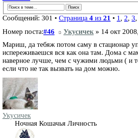
Сообщений: 301 •
Страница
4
из
21
•
1
,
2
,
3
Номер поста:
#46
Укусичек
» 14 окт 2008
Мариш, да тебяж потом саму в стационар упе
испереживаешся вся как она там. Дома с ма
наверное лучше, чем с чужими людьми ( и 
если что не так вызвать на дом можно.
Укусичек
Ночная Кошачья Личность