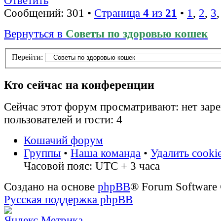
Ответить
Сообщений: 301 •
Страница
4
из
21
•
1
,
2
,
3
Вернуться в
Советы по здоровью кошек
Перейти:
Кто сейчас на конференции
Сейчас этот форум просматривают: нет зар
пользователей и гости: 4
Кошачий форум
Группы
•
Наша команда
•
Удалить cooki
Часовой пояс: UTC + 3 часа
Создано на основе
phpBB
® Forum Software
Русская поддержка phpBB