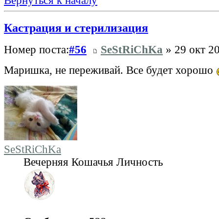
Вернуться к началу
Кастрация и стерилизация
Номер поста:
#56
SeStRiChKa
» 29 окт 20
Маришка, не переживай. Все будет хорошо
SeStRiChKa
Вечерняя Кошачья Личность