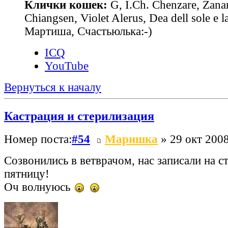
Клички кошек:
G, I.Ch. Chenzare, Zana
Chiangsen, Violet Alerus, Dea dell sole e l
Мартиша, Счастьюлька:-)
ICQ
YouTube
Вернуться к началу
Кастрация и стерилизация
Номер поста:
#54
Маришка
» 29 окт 2008
Созвонились в ветврачом, нас записали на с
пятницу!
Оч волнуюсь