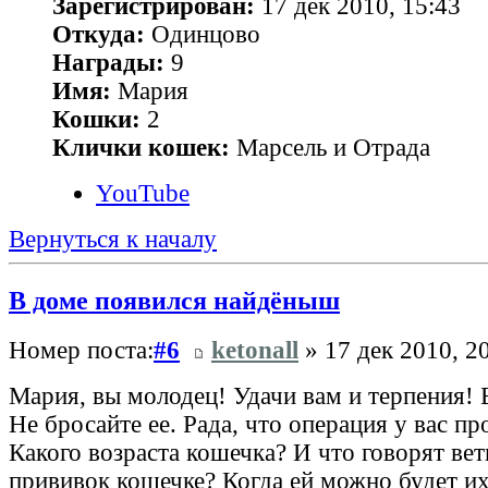
Зарегистрирован:
17 дек 2010, 15:43
Откуда:
Одинцово
Награды:
9
Имя:
Мария
Кошки:
2
Клички кошек:
Марсель и Отрада
YouTube
Вернуться к началу
В доме появился найдёныш
Номер поста:
#6
ketonall
» 17 дек 2010, 2
Мария, вы молодец! Удачи вам и терпения! 
Не бросайте ее. Рада, что операция у вас п
Какого возраста кошечка? И что говорят ве
прививок кошечке? Когда ей можно будет их