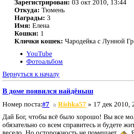
Зарегистрирован:
03 окт 2010, 13:44
Откуда:
Тюмень
Награды:
3
Имя:
Елена
Кошки:
1
Клички кошек:
Чародейка с Лунной Гр
YouTube
Фотоальбом
Вернуться к началу
В доме появился найдёныш
Номер поста:
#7
Rishka57
» 17 дек 2010, 
Дай Бог, чтобы всё было хорошо! Вы все м
обязательно со всем справитесь и будете жи
весело. Но осторожность не помешает
Я