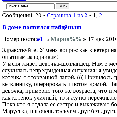
Сообщений: 20 •
Страница
1
из
2
•
1
,
2
В доме появился найдёныш
Номер поста:
#1
Мария%%
» 17 дек 2010
Здравствуйте! У меня вопрос как к ветерина
опытным заводчикам!
У меня живет девочка-шотландец. Нам 5 мес
случилась непредвиденная ситуация: я увид
котенка с оторванной лапой. ((( Пришлось с
ветклинику, оперировать и потом домой. Н
девочка, примерно того же возраста, что и 
как котенок уличный, то я жутко переживаю
Пока что я отдала ее сестре и выхаживаю б
Маруська, и я очень тоскуем друг без друга