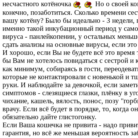
несчастного котёночка
Но о своей ко
конечно, позаботиться. Сколько времени се
вашу котёну? Было бы идеально - 3 недели,
именно такой инкубационный период у само
вируса - панлейкопении, у остальных мень
сдать анализы на основные вирусы, если это
И хорошо, если Вы не будете всё это время 
бы Вам не хотелось повидаться с сестрой и
как минимум, собираясь в гости, переодеват
которые не контактировали с новенькой и т
руки. И наблюдайте за девочкой, если замети
симптомов - слезящиеся глазки, плёнку в уго
чихание, кашель, вялость, понос, позу "горб
врачу. Если всё будет в порядке, то, когда о
обязательно дайте глистогонку.
Если Ваша кошечка не привита - надо привит
гарантия, но всё же меньшая вероятность за