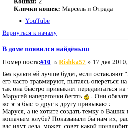
Кошки:
2
Клички кошек:
Марсель и Отрада
YouTube
Вернуться к началу
В доме появился найдёныш
Номер поста:
#10
Rishka57
» 17 дек 2010,
Без культи ей лучше будет, если оставляют "
его часто травмируют, пытаясь опереться на
так она быстро привыкнет передвигаться на 
Марусей наперегонки бегать
. Они обязат
котята бысто друг к другу привыкают.
Маруся, а не хотите создать темку о Ваших
кошачьем клубе? Показывали бы нам их, рас
вас идут дела, может, совет какой понадобит