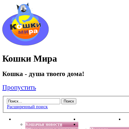
Кошки Мира
Кошка - душа твоего дома!
Пропустить
Расширенный поиск
Главная
Энциклопедия кошек
Де
Кошачьи новости
Форум