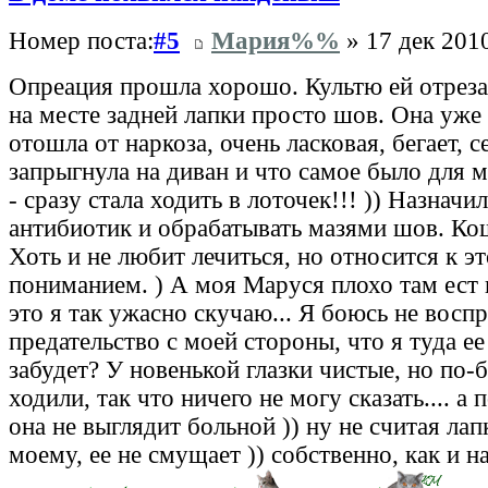
Номер поста:
#5
Мария%%
» 17 дек 2010
Опреация прошла хорошо. Культю ей отреза
на месте задней лапки просто шов. Она уже
отошла от наркоза, очень ласковая, бегает, 
запрыгнула на диван и что самое было для 
- сразу стала ходить в лоточек!!! )) Назначи
антибиотик и обрабатывать мазями шов. Ко
Хоть и не любит лечиться, но относится к э
пониманием. ) А моя Маруся плохо там ест и
это я так ужасно скучаю... Я боюсь не восп
предательство с моей стороны, что я туда е
забудет? У новенькой глазки чистые, но по
ходили, так что ничего не могу сказать.... а
она не выглядит больной )) ну не считая лапк
моему, ее не смущает )) собственно, как и на