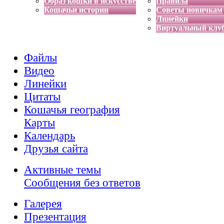
Образ кошки в искусстве
Правила
Кошачьи истории
Советы новичкам
Линейки
Виртуальный клу
Файлы
Видео
Линейки
Цитаты
Кошачья география
Карты
Календарь
Друзья сайта
Активные темы
Сообщения без ответов
Галерея
Презентация