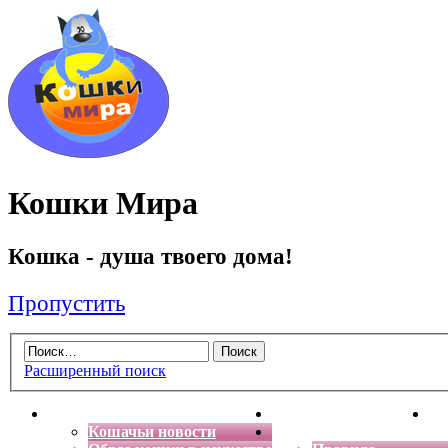
Кошки Мира
Кошка - душа твоего дома!
Пропустить
Расширенный поиск
Главная
Энциклопедия кошек
Де
Кошачьи новости
Форум