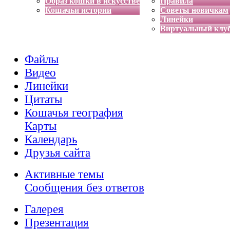
Образ кошки в искусстве
Правила
Кошачьи истории
Советы новичкам
Линейки
Виртуальный клу
Файлы
Видео
Линейки
Цитаты
Кошачья география
Карты
Календарь
Друзья сайта
Активные темы
Сообщения без ответов
Галерея
Презентация