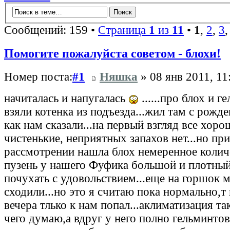
Сообщений: 159 •
Страница
1
из
11
•
1
,
2
,
3
Помогите пожалуйста советом - блохи!
Номер поста:
#1
Няшка
» 08 янв 2011, 11
начиталась и напугалась
......про блох и г
взяли котенка из подъезда...жил там с рожд
как нам сказали...на первый взгляд все хор
чистенькие, неприятных запахов нет...но п
рассмотрении нашла блох немеренное количе
пузень у нашего Фуфика большой и плотный.
почухать с удовольствием...еще на горшок 
сходили...но это я считаю пока нормально,т 
вечера тлько к нам попал...аклиматизация так 
чего думаю,а вдруг у него полно гельминтов