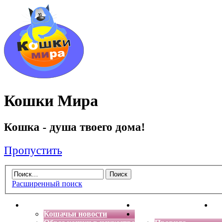
Кошки Мира
Кошка - душа твоего дома!
Пропустить
Расширенный поиск
Главная
Энциклопедия кошек
Де
Кошачьи новости
Форум