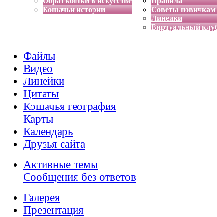
Образ кошки в искусстве
Правила
Кошачьи истории
Советы новичкам
Линейки
Виртуальный клу
Файлы
Видео
Линейки
Цитаты
Кошачья география
Карты
Календарь
Друзья сайта
Активные темы
Сообщения без ответов
Галерея
Презентация