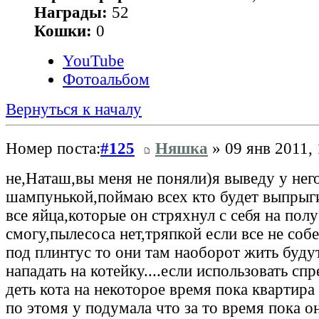
Награды:
52
Кошки:
0
YouTube
Фотоальбом
Вернуться к началу
Номер поста:
#125
Няшка
» 09 янв 2011, 
не,Наташ,вы меня не поняли)я выведу у нег
шампунькой,поймаю всех кто будет выпрыги
все яйца,которые он стряхнул с себя на полу
смогу,пылесоса нет,тряпкой если все не соб
под плинтус то они там наоборот жить будут
нападать на котейку....если использовать сп
деть кота на некоторое время пока квартира
по этомя у подумала что за то время пока о