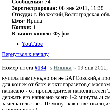
Сообщения:
74
Зарегистрирован:
08 янв 2011, 11:38
Откуда:
г. Волжский,Волгоградская обл
Имя:
Ирина
Кошки:
1
Клички кошек:
Фуфик
YouTube
Вернуться к началу
Номер поста:
#134
Няшка
» 09 янв 2011, 
купила шампунь,но он не БАРСовский,а пр
для кошек от блох и эктопаразитов,с маслом
написано - от производителя наполнителей 
держать его написано всего 1-2 минуты..и см
замешательстве...10 минут как советовали,ил
в инструкции?