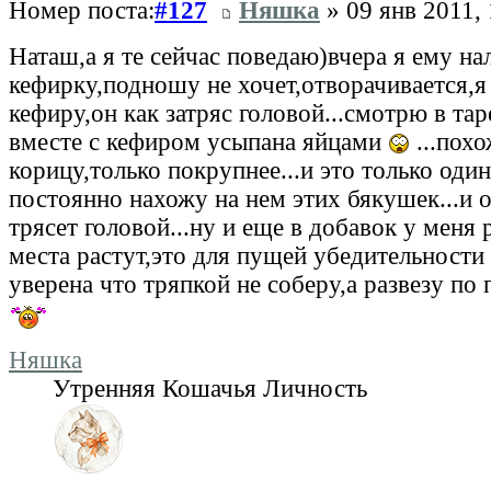
Номер поста:
#127
Няшка
» 09 янв 2011, 
Наташ,а я те сейчас поведаю)вчера я ему на
кефирку,подношу не хочет,отворачивается,я
кефиру,он как затряс головой...смотрю в тар
вместе с кефиром усыпана яйцами
...похо
корицу,только покрупнее...и это только один 
постоянно нахожу на нем этих бякушек...и 
трясет головой...ну и еще в добавок у меня 
места растут,это для пущей убедительности
уверена что тряпкой не соберу,а развезу по 
Няшка
Утренняя Кошачья Личность