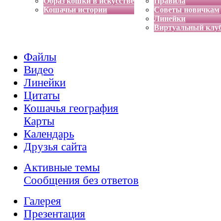
Образ кошки в искусстве
Правила
Кошачьи истории
Советы новичкам
Линейки
Виртуальный клу
Файлы
Видео
Линейки
Цитаты
Кошачья география
Карты
Календарь
Друзья сайта
Активные темы
Сообщения без ответов
Галерея
Презентация