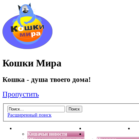
Кошки Мира
Кошка - душа твоего дома!
Пропустить
Расширенный поиск
Главная
Энциклопедия кошек
Де
Кошачьи новости
Форум