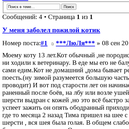
Сообщений: 4 • Страница
1
из
1
У меня заболел пожилой котик
Номер поста:
#1
***ЛюЛя***
» 08 сен 20
Моему коту 13 лет.Кот обычный ,не породи
ни ходили к ветеринару. В еде мы его не бал
сами едим.Кот не домашний ,дома бывает ре
поесть.(ну зимой разумеется большую част
проводит) И вот под старости лет он начина
раненный после боёв, на лбу или возле уше
шерсти выдран с кожей ,но это всё быстро з
успеет зажить он опять ободранный приходи
где то месяца 2 назад Тима пришел на шее 
шерсти , вся шея была голая. В общем слаб