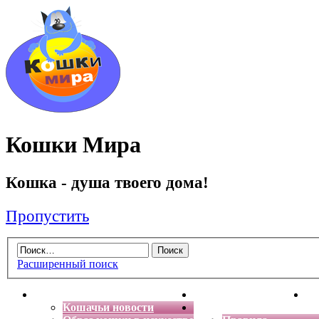
Кошки Мира
Кошка - душа твоего дома!
Пропустить
Расширенный поиск
Главная
Энциклопедия кошек
Де
Кошачьи новости
Форум