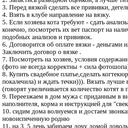
3. Перед вязкой сделать все прививки, деге
4. Взять в клубе направление на вязку.
5. Если хозяева кота требуют - сдать анализ
конечно, посмотреть их вет паспорт на нали
подобных анализов и прививок.
6. Договорится об оплате вязки - деньгами 
Заключить договор о вязке .
7. Посмотреть на хозяев, условия содержан
(фото не всегда корректны + сила фотошопа
8. Купить свадебное платье,cделать когтекю
покалечила) и ждать течки))). Вязать лучше 
(говорят увеличивается количество котят в 
9. Переезжаем в дом мужа с приданным в в
наполнителя, корма и инструкцией для "свек
10. сидим дома волнуемся и достаем звонк
новоиспеченную родню
11. на 3, 5 день забираем дочу домой довол