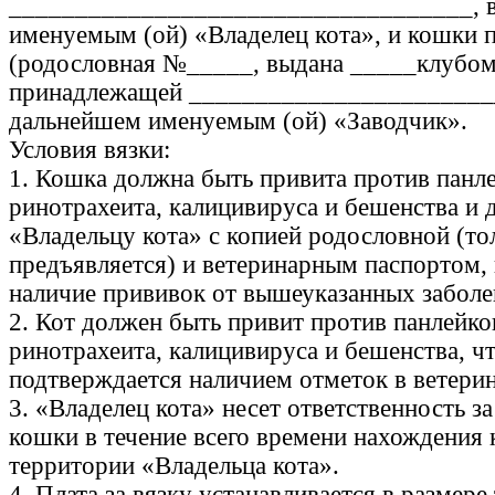
___________________________________, 
именуемым (ой) «Владелец кота», и кошки 
(родословная №_____, выдана _____клубом
принадлежащей _______________________
дальнейшем именуемым (ой) «Заводчик».
Условия вязки:
1. Кошка должна быть привита против панл
ринотрахеита, калицивируса и бешенства и 
«Владельцу кота» с копией родословной (то
предъявляется) и ветеринарным паспортом
наличие прививок от вышеуказанных заболе
2. Кот должен быть привит против панлейко
ринотрахеита, калицивируса и бешенства, ч
подтверждается наличием отметок в ветери
3. «Владелец кота» несет ответственность з
кошки в течение всего времени нахождения
территории «Владельца кота».
4. Плата за вязку устанавливается в размере