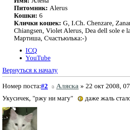
Имя:
Алена
Питомник:
Alerus
Кошки:
6
Клички кошек:
G, I.Ch. Chenzare, Zana
Chiangsen, Violet Alerus, Dea dell sole e l
Мартиша, Счастьюлька:-)
ICQ
YouTube
Вернуться к началу
Номер поста:
#2
Аляска
» 22 окт 2008, 07
Укусичек, "ржу ни магу"
даже жаль стало