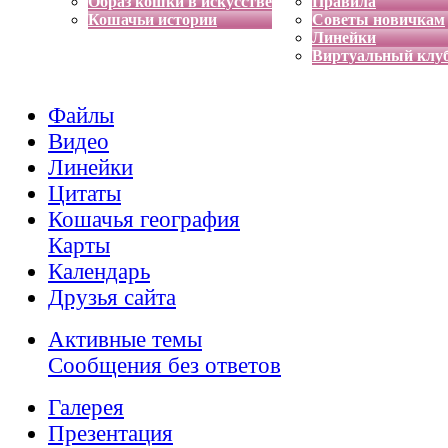
Образ кошки в искусстве
Правила
Кошачьи истории
Советы новичкам
Линейки
Виртуальный клу
Файлы
Видео
Линейки
Цитаты
Кошачья география
Карты
Календарь
Друзья сайта
Активные темы
Сообщения без ответов
Галерея
Презентация