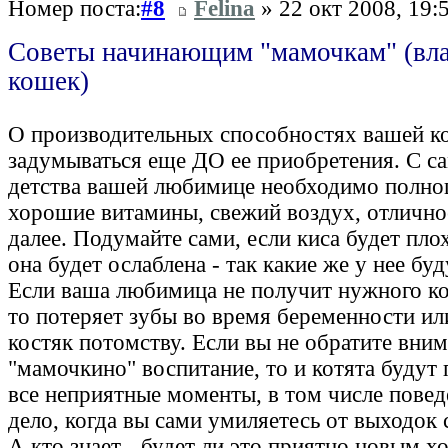
Номер поста:
#8
Felina
» 22 окт 2008, 19:
Советы начинающим "мамочкам" (вл
кошек)
О производительных способностях вашей к
задумываться еще ДО ее приобретения. С са
детства вашей любимице необходимо полноц
хорошие витамины, свежий воздух, отличное
далее. Подумайте сами, если киса будет плох
она будет ослаблена - так какие же у нее буд
Если ваша любимица не получит нужного ко
то потеряет зубы во время беременности ил
костяк потомству. Если вы не обратите вним
"мамочкино" воспитание, то и котята будут 
все неприятные моменты, в том числе пове
дело, когда вы сами умиляетесь от выходок
А кто знает - будет ли это приятно новым х