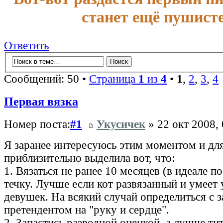
станет ещё пушисте
Ответить
Сообщений: 50 •
Страница
1
из
4
•
1
,
2
,
3
,
4
Первая вязка
Номер поста:
#1
Укусичек
» 22 окт 2008, 
Я заранее интересуюсь этим моментом и для
приблизительно выделила вот, что:
1. Вязаться не ранее 10 месяцев (в идеале по
течку. Лучше если кот развязанный и умеет
девушек. На всякий случай определиться с 
претендентом на "руку и сердце".
2. Запастись разводной оценкой, а лучше ти