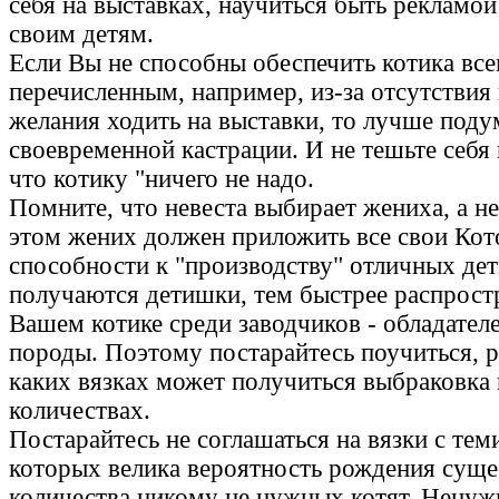
себя на выставках, научиться быть рекламой
своим детям.
Если Вы не способны обеспечить котика вс
перечисленным, например, из-за отсутствия
желания ходить на выставки, то лучше поду
своевременной кастрации. И не тешьте себя
что котику "ничего не надо.
Помните, что невеста выбирает жениха, а н
этом жених должен приложить все свои Кот
способности к "производству" отличных де
получаются детишки, тем быстрее распростр
Вашем котике среди заводчиков - обладател
породы. Поэтому постарайтесь поучиться, р
каких вязках может получиться выбраковка 
количествах.
Постарайтесь не соглашаться на вязки с тем
которых велика вероятность рождения суще
количества никому не нужных котят. Ненуж