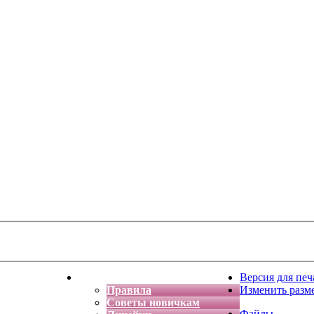
тская фантазия
Форум
Версия для печ
Правила
Изменить разм
Советы новичкам
Файлы