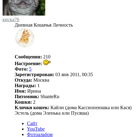
киска76
Дневная Кошачья Личность
Сообщения:
210
Настроение:
Фото:
5
Зарегистрирован:
03 янв 2011, 00:35
Откуда:
Москва
Награды:
1
Имя:
Ирина
Питомник:
ShanteRu
Кошки:
2
Клички кошек:
Кайли (дома Каcсиопеюшка или Кася)
Эстель (дома Эленька или Пусяша)
Сайт
YouTube
Фотоальбом