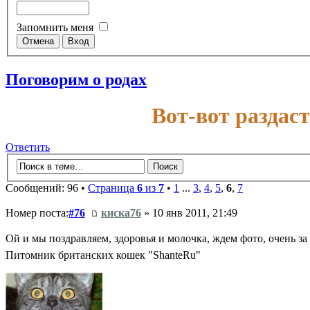
Запомнить меня
Поговорим о родах
Вот-вот раздас
Ответить
Сообщений: 96 •
Страница
6
из
7
•
1
...
3
,
4
,
5
,
6
,
7
Номер поста:
#76
киска76
» 10 янв 2011, 21:49
Ой и мы поздравляем, здоровья и молочка, ждем фото, очень за
Питомник британских кошек "ShanteRu"