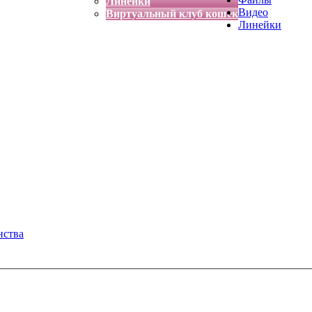
Линейки
Видео
Виртуальный клуб кошек
Линейки
нства