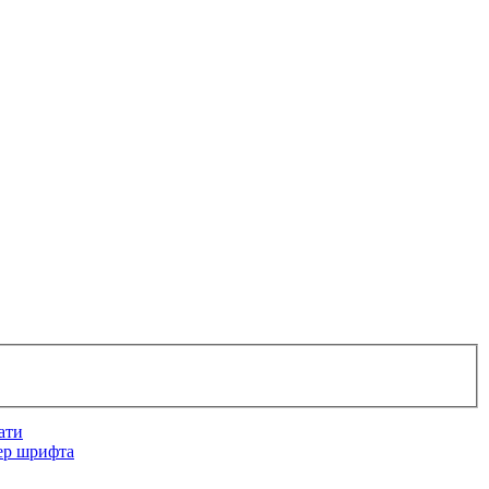
ати
ер шрифта