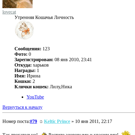
lovecat
Утренняя Кошачья Личность
Сообщения:
123
Фото:
0
Зарегистрирован:
08 янв 2010, 23:41
Откуда:
харьков
Награды:
1
Имя:
Ирина
Кошки:
2
Клички кошек:
Лилу,Ника
YouTube
Вернуться к началу
Номер поста:
#79
Keltic Prince
» 10 янв 2011, 22:17
Так трогательно!
Растите здоровыми и красивыми!