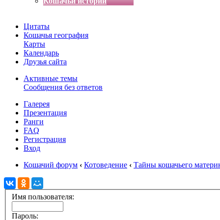
Кошачьи истории
Цитаты
Кошачья география
Карты
Календарь
Друзья сайта
Активные темы
Сообщения без ответов
Галерея
Презентация
Ранги
FAQ
Регистрация
Вход
Кошачий форум
‹
Котоведение
‹
Тайны кошачьего матери
Имя пользователя:
Пароль: