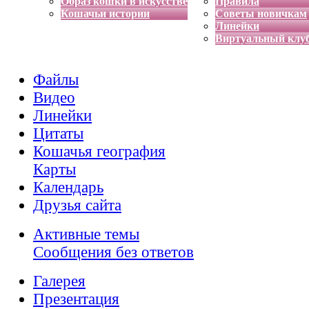
Образ кошки в искусстве
Правила
Кошачьи истории
Советы новичкам
Линейки
Виртуальный клу
Файлы
Видео
Линейки
Цитаты
Кошачья география
Карты
Календарь
Друзья сайта
Активные темы
Сообщения без ответов
Галерея
Презентация