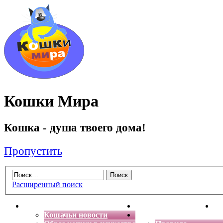
Кошки Мира
Кошка - душа твоего дома!
Пропустить
Расширенный поиск
Главная
Энциклопедия кошек
Де
Кошачьи новости
Форум