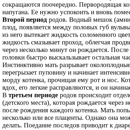
сокращаются поочередно. Первородящая к
напугана. Ее нужно успокоить и вновь помес
Второй период
родов. Водный мешок (амн
плод, появляется между половых губ вульвы
из него вытекает жидкость соломенного цве
жидкость смазывает проход, облегчая продв
через несколько минут он рождается. После
головки быстро выскальзывает остальная час
Инстинктивно мать разрывает околоплодные
перегрызает пуповину и начинает интенсивн
морду котенка, прочищая ему рот и нос. Ко
вдох, его легкие расправляются, и он начина
В
третьем периоде
родов происходит отдел
(детского места), которая рождается через 
после рождения каждого котенка. Мать попы
несколько или все плаценты. Однако она мож
делать. Поедание последов приводит к диар