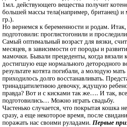
1мл. действующего вещества получит котен
большей массы тела(например, британец) и
гр.).
Но вернемся к беременности и родам. Итак
подготовили: проглистогонили и проследили
Самый оптимальный возраст для вязки, счит
месяцев, в зависимости от породы и развит
мамочки. Бывали прецеденты, когда вязали 
достигшую еще нормального детородного во
результате котята погибали, а молодую мать
приходилось долго восстанавливать. Предст
тринадцатилетнюю девочку, ждущую ребено
правда? Вот и с кисками так же…. И так, вс
подготовились… Можно играть свадьбу.
Частенько случается, что покрытая кошка н
сразу, а еще некоторое время, после свидан
поражать нас своими руладами.
Первые при