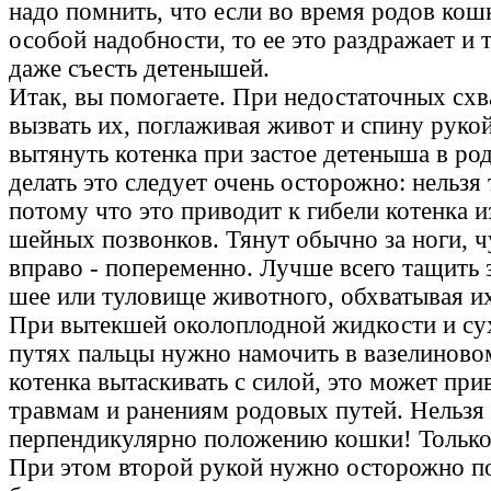
надо помнить, что если во время родов кош
особой надобности, то ее это раздражает и 
даже съесть детенышей.
Итак, вы помогаете. При недостаточных сх
вызвать их, поглаживая живот и спину рук
вытянуть котенка при застое детеныша в ро
делать это следует очень осторожно: нельзя 
потому что это приводит к гибели котенка и
шейных позвонков. Тянут обычно за ноги, чу
вправо - попеременно. Лучше всего тащить 
шее или туловище животного, обхватывая и
При вытекшей околоплодной жидкости и су
путях пальцы нужно намочить в вазелиново
котенка вытаскивать с силой, это может пр
травмам и ранениям родовых путей. Нельзя 
перпендикулярно положению кошки! Только 
При этом второй рукой нужно осторожно п