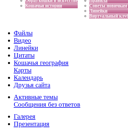
Образ кошки в искусстве
Правила
Кошачьи истории
Советы новичкам
Линейки
Виртуальный клу
Файлы
Видео
Линейки
Цитаты
Кошачья география
Карты
Календарь
Друзья сайта
Активные темы
Сообщения без ответов
Галерея
Презентация