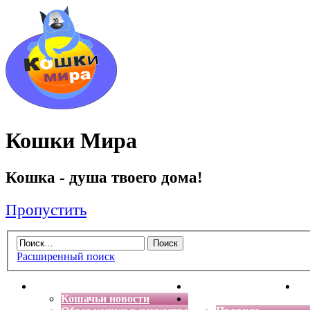
Кошки Мира
Кошка - душа твоего дома!
Пропустить
Расширенный поиск
Главная
Энциклопедия кошек
Де
Кошачьи новости
Форум