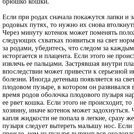
брюшко кошки.
Если при родах сначала покажутся лапки и з
родовых путях, то нужно их снова втолкнуть
Через минуту котенок может поменять поло
следующих схватках появиться на свет нор
за родами, убедитесь, что следом за кажды
исторгается и плацента. Если этого не прои
извлечь ее пальцами. Застрявшая внутри пл
впоследствии может привести к серьезной 
болезни. Иногда детеныш появляется на све
плодовом пузыре, в котором он развивался в
время родов оболочка плодового пузыря на
ее рвет кошка. Если этого не происходит, т
хозяину, иначе котенок может задохнуться.
капля жидкости не попала в легкие, сразу ж
пузыря следует вытереть малышу нос. Если 
прежде, чем из пузыря вытечет вся околопл