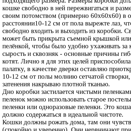
подходящего размера. Размеры коробки до
кошке свободно в ней пережвигаться и разм
своим потомством (примерно 60х60х60) в од
расстоянии10-12 см от пола вырежте лаз, ч
свободно входить и выходить из коробки. С
может быть прикрыта съемной крышкой или
пелёнкой, чтобы было удобно ухаживать за 
сырость и сквозняк - основные причины ги
котят. Лично я для этих целей приспособил
палатку, в качестве дверки оставляю приот
10-12 см от полы молнию сетчатой створки, 
затенения накрываю плотной тканью.
Дно коробки застилается чистыми пеленками
пеленок можно использовать старое постельн
пеленки или одноразовые пеленки. Это кош
должно содержаться в идеальной чистоте.
Кошки должны рожать дома, там они чувс
(спокойно и уверенно). Они нервничают пр