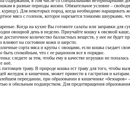
ипа содержания, в том числе со специальными ветеринарными до
шкам в разные периоды жизни. Обязательное условие – свободн
у, курицу). Для некоторых пород, когда необходимо наращивать
ортное мясо с голенок, которое нарезается тонкими шнурками, ч
ареные. Когда на кухне Вы готовите салаты или заправки для с
 один овощной день в неделю. Приучайте кошку к овсяной каше,
не достаточное количество балластных веществ, у нее не будет 
о влияют на состояние кожи и шерсти.
азличные сорта мяса и крупы с овощами, если кошка съедает св
но быть спокойным, что с ее рационом все в порядке.
нка: следите за тем, чтобы ему в качестве игрушки не попалась
т неё.
итомцев траву. В природе кошка ест траву для того, чтобы вы
й желудок и кишечник, может привести к гастритам и катарам. 
алейшем переедании, при образовании в кишечнике «безоаров» -
стью и обильным подшерстком. Для предотвращения образования