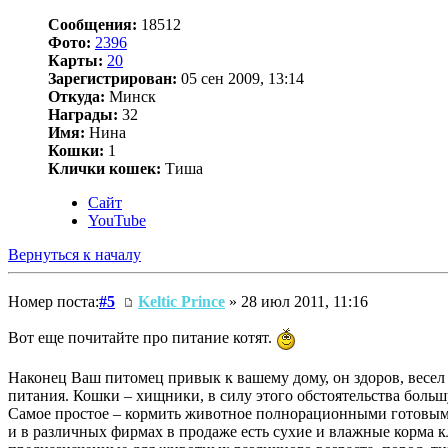
Сообщения:
18512
Фото:
2396
Карты:
20
Зарегистрирован:
05 сен 2009, 13:14
Откуда:
Минск
Награды:
32
Имя:
Нина
Кошки:
1
Клички кошек:
Тиша
Сайт
YouTube
Вернуться к началу
Номер поста:
#5
Keltic Prince
» 28 июл 2011, 11:16
Вот еще почитайте про питание котят.
Наконец Ваш питомец привык к вашему дому, он здоров, весел и
питания. Кошки – хищники, в силу этого обстоятельства большу
Самое простое – кормить животное полнорационными готовыми
и в различных фирмах в продаже есть сухие и влажные корма 