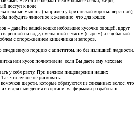
бавками. Все они содержат необходимые белки, жиры,
ый доступ к воде.
 жевательные мышцы (например у британской короткошерстной),
тобы побудить животное к жеванию, что для кошек
упов – давайте вашей кошке небольшие кусочки овощей, вдруг
 сваренной на воде, смешанной с мясом (сырым) и с добавкой
проблем с опорожнением кишечника и запоров.
ою ежедневную порцию с аппетитом, но без излишней жадности,
 нитка или кусок полиэтилена, если Вы даете ему меховые
звать у себя рвоту. При нежном пищеварении наших
Так что лучше не рисковать.
 комочков шерсти, которые образуются из слизанных волос, что
 их и для выведения из организма фирмами разработаны