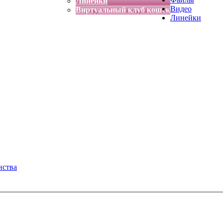
Линейки
Видео
Виртуальный клуб кошек
Линейки
нства