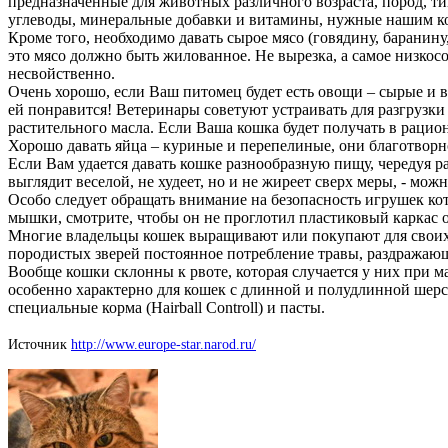
предназначенные для животных различного возраста, пород, т
углеводы, минеральные добавки и витамины, нужные нашим ко
Кроме того, необходимо давать сырое мясо (говядину, баранин
это мясо должно быть жилованное. Не вырезка, а самое низкос
несвойственно.
Очень хорошо, если Ваш питомец будет есть овощи – сырые и в
ей понравится! Ветеринары советуют устраивать для разгрузки
растительного масла. Если Ваша кошка будет получать в рацио
Хорошо давать яйца – куриные и перепелиные, они благотворн
Если Вам удается давать кошке разнообразную пищу, чередуя р
выглядит веселой, не худеет, но и не жиреет сверх меры, - мож
Особо следует обращать внимание на безопасность игрушек коте
мышки, смотрите, чтобы он не проглотил пластиковый каркас о
Многие владельцы кошек выращивают или покупают для своих п
породистых зверей постоянное потребление травы, раздражающе
Вообще кошки склонны к рвоте, которая случается у них при м
особенно характерно для кошек с длинной и полудлинной шер
специальные корма (Hairball Controll) и пасты.
Источник
http://www.europe-star.narod.ru/