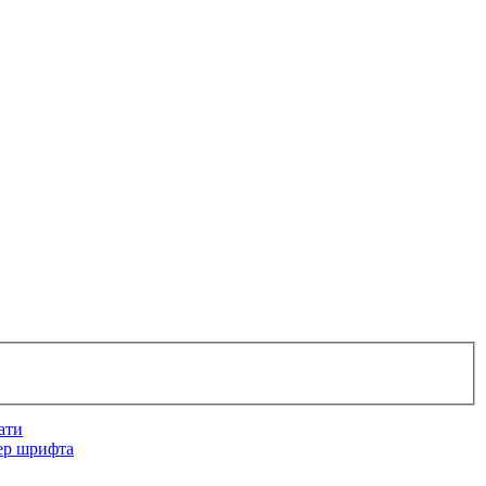
ати
ер шрифта