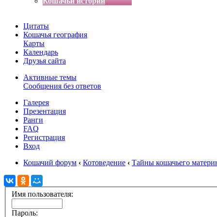
Кошачьи истории
Цитаты
Кошачья география
Карты
Календарь
Друзья сайта
Активные темы
Сообщения без ответов
Галерея
Презентация
Ранги
FAQ
Регистрация
Вход
Кошачий форум
‹
Котоведение
‹
Тайны кошачьего матери
Имя пользователя:
Пароль: