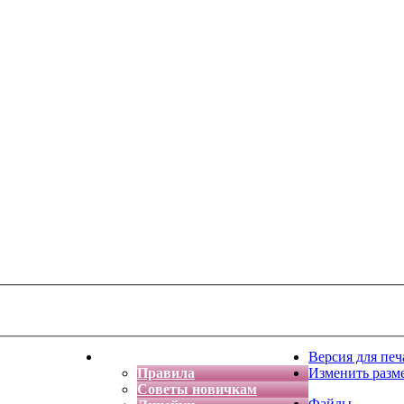
тская фантазия
Форум
Версия для печ
Правила
Изменить разм
Советы новичкам
Файлы