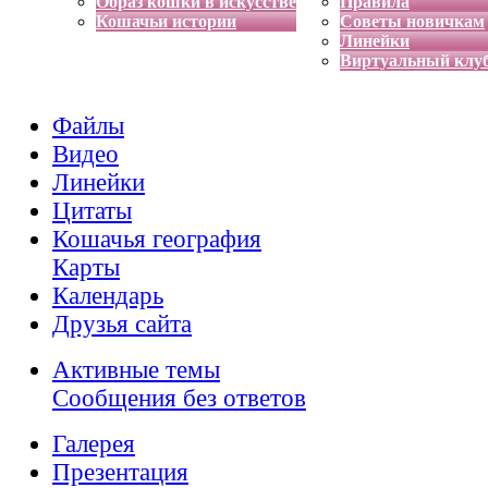
Образ кошки в искусстве
Правила
Кошачьи истории
Советы новичкам
Линейки
Виртуальный клу
Файлы
Видео
Линейки
Цитаты
Кошачья география
Карты
Календарь
Друзья сайта
Активные темы
Сообщения без ответов
Галерея
Презентация