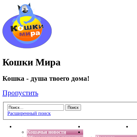
Кошки Мира
Кошка - душа твоего дома!
Пропустить
Расширенный поиск
Главная
Энциклопедия кошек
Де
Кошачьи новости
Форум