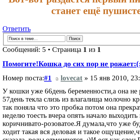
станет ещё пушисте
Ответить
Сообщений: 5 • Страница
1
из
1
Помогите!Кошка до сих пор не рожает:(
Номер поста:
#1
lovecat
» 15 янв 2010, 23
У кошки уже 66день беременности,а она не 
57день текла слизь из влагалища молочно кр
так поняла что это пробка потом она прекра
неделю тоесть вчера опять начало выходить
коричнивато-розоватое.Я думала,что уже бу
ходит такая вся деловая и такое ощущение,ч
сказала,,роды отменяются,,:)И ест как слон