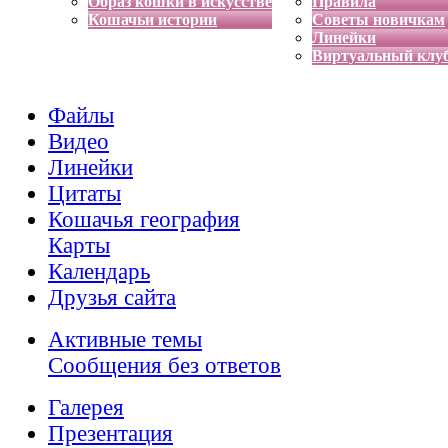
Образ кошки в искусстве
Правила
Кошачьи истории
Советы новичкам
Линейки
Виртуальный клу
Файлы
Видео
Линейки
Цитаты
Кошачья география
Карты
Календарь
Друзья сайта
Активные темы
Сообщения без ответов
Галерея
Презентация