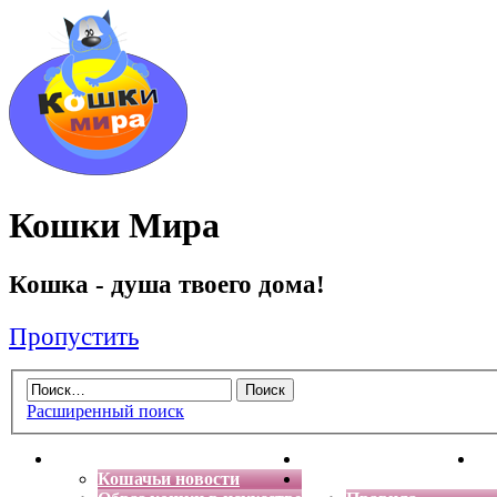
Кошки Мира
Кошка - душа твоего дома!
Пропустить
Расширенный поиск
Главная
Энциклопедия кошек
Де
Кошачьи новости
Форум