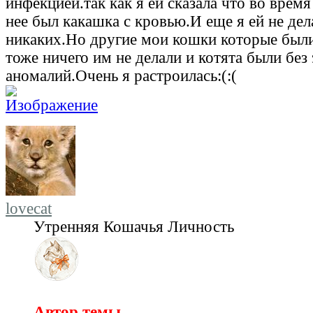
инфекцией.так как я ей сказала что во врем
нее был какашка с кровью.И еще я ей не де
никаких.Но другие мои кошки которые были
тоже ничего им не делали и котята были без
аномалий.Очень я растроилась:(:(
lovecat
Утренняя Кошачья Личность
Автор темы