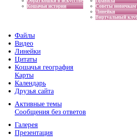
Образ кошки в искусстве
Правила
Кошачьи истории
Советы новичкам
Линейки
Виртуальный клу
Файлы
Видео
Линейки
Цитаты
Кошачья география
Карты
Календарь
Друзья сайта
Активные темы
Сообщения без ответов
Галерея
Презентация