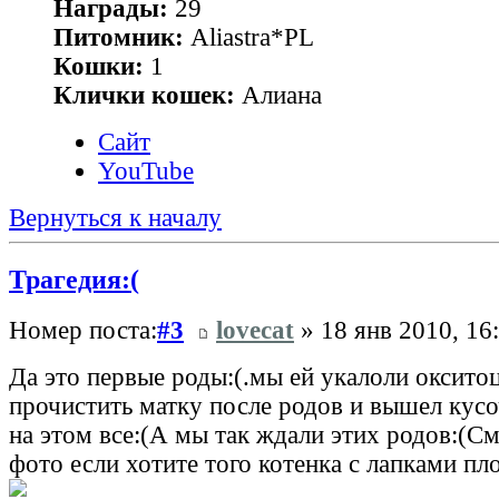
Награды:
29
Питомник:
Aliastra*PL
Кошки:
1
Клички кошек:
Алиана
Сайт
YouTube
Вернуться к началу
Трагедия:(
Номер поста:
#3
lovecat
» 18 янв 2010, 16
Да это первые роды:(.мы ей укалоли оксито
прочистить матку после родов и вышел кус
на этом все:(А мы так ждали этих родов:(С
фото если хотите того котенка с лапками пл