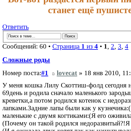
станет ещё пушисте
Ответить
Сообщений: 60 •
Страница
1
из
4
•
1
,
2
,
3
,
4
Сложные роды
Номер поста:
#1
lovecat
» 18 янв 2010, 11
У меня кошка Лилу Скоттиш-фолд сегодня 
69день и родила сначало маленького зароды
креветки,а потом родился котенок с недора
лапками.Задние лапы были как у кузнечика:(
маленькие с двумя когтиками:(Я его оживила
(Почему он такой родился недоразвитый?!Я 
(И я ожидала двух котят так как нащупывал