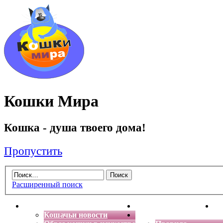
Кошки Мира
Кошка - душа твоего дома!
Пропустить
Расширенный поиск
Главная
Энциклопедия кошек
Де
Кошачьи новости
Форум