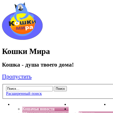
Кошки Мира
Кошка - душа твоего дома!
Пропустить
Расширенный поиск
Главная
Энциклопедия кошек
Де
Кошачьи новости
Форум