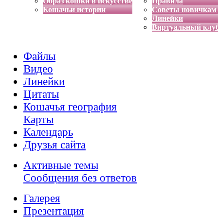
Образ кошки в искусстве
Правила
Кошачьи истории
Советы новичкам
Линейки
Виртуальный клу
Файлы
Видео
Линейки
Цитаты
Кошачья география
Карты
Календарь
Друзья сайта
Активные темы
Сообщения без ответов
Галерея
Презентация