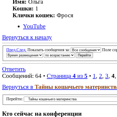
Имя:
Ольга
Кошки:
1
Клички кошек:
Фрося
YouTube
Вернуться к началу
Пред.
След.
Показать сообщения за:
Поле с
Ответить
Сообщений: 64 •
Страница
4
из
5
•
1
,
2
,
3
,
4
Вернуться в
Тайны кошачьего материнств
Перейти:
Кто сейчас на конференции