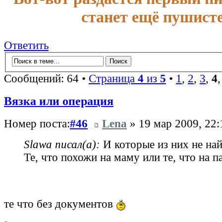
станет ещё пушисте
Ответить
Сообщений: 64 •
Страница
4
из
5
•
1
,
2
,
3
,
4
Вязка или операция
Номер поста:
#46
Lena
» 19 мар 2009, 22:
Slawa писал(а):
И которые из них не най
Те, что похожи на маму или те, что на п
те что без документов