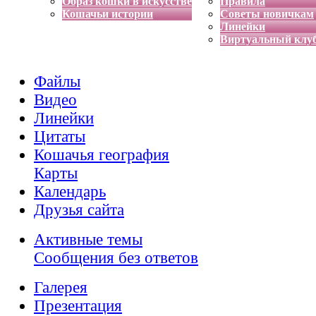
Образ кошки в искусстве
Правила
Кошачьи истории
Советы новичкам
Линейки
Виртуальный клу
Файлы
Видео
Линейки
Цитаты
Кошачья география
Карты
Календарь
Друзья сайта
Активные темы
Сообщения без ответов
Галерея
Презентация