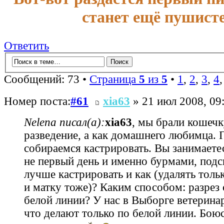
станет ещё пушисте
Ответить
Сообщений: 73 •
Страница
5
из
5
•
1
,
2
,
3
,
4
Номер поста:
#61
xia63
» 21 июл 2008, 09
Nelena писал(а):
xia63
, мы брали кошечк
разведение, а как домашнего любимца.
собираемся кастрировать. Вы занимает
не первый день и именно бурмами, подс
лучше кастрировать и как (удалять толь
и матку тоже)? Каким способом: разрез 
белой линии? У нас в Выборге ветерина
что делают только по белой линии. Бою