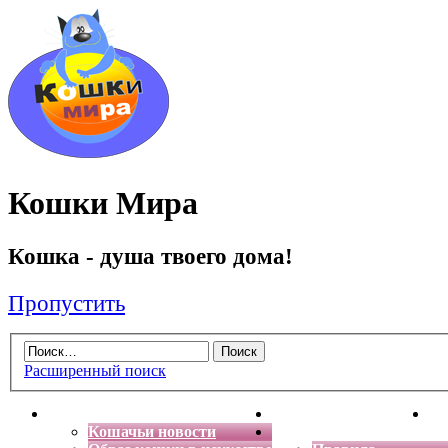
Кошки Мира
Кошка - душа твоего дома!
Пропустить
Расширенный поиск
Главная
Энциклопедия кошек
Де
Кошачьи новости
Форум