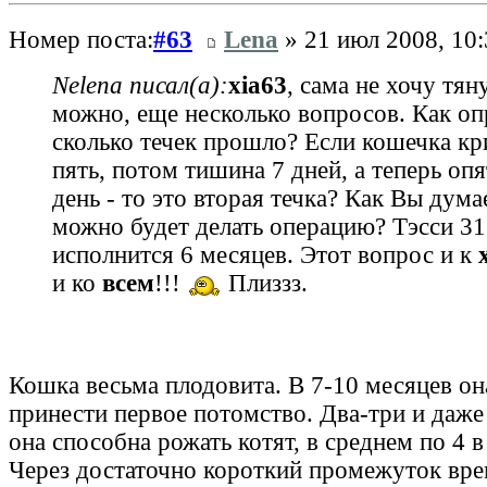
Номер поста:
#63
Lena
» 21 июл 2008, 10:
Nelena писал(а):
xia63
, сама не хочу тян
можно, еще несколько вопросов. Как оп
сколько течек прошло? Если кошечка кр
пять, потом тишина 7 дней, а теперь оп
день - то это вторая течка? Как Вы дума
можно будет делать операцию? Тэсси 3
исполнится 6 месяцев. Этот вопрос и к
и ко
всем
!!!
Плиззз.
Кошка весьма плодовита. В 7-10 месяцев о
принести первое потомство. Два-три и даже 
она способна рожать котят, в среднем по 4 
Через достаточно короткий промежуток вр