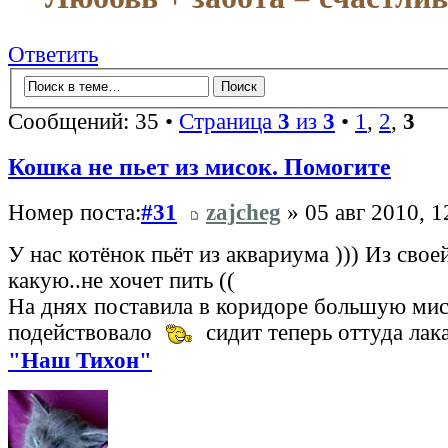
Ответить
Сообщений: 35 •
Страница
3
из
3
•
1
,
2
,
3
Кошка не пьет из мисок. Помогите
Номер поста:
#31
zajcheg
» 05 авг 2010, 1
У нас котёнок пьёт из аквариума ))) Из свое
какую..не хочет пить ((
На днях поставила в коридоре большую мис
подействовало
сидит теперь оттуда лак
"Наш Тихон"