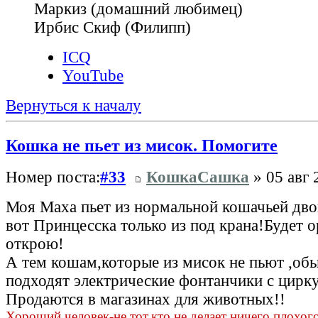
Маркиз (домашний любимец)
Ирбис Скиф (Филипп)
ICQ
YouTube
Вернуться к началу
Кошка не пьет из мисок. Помогите
Номер поста:
#33
КошкаСашка
» 05 авг 
Моя Маха пьет из нормальной кошачьей дв
вот Принцесска только из под крана!Будет о
открою!
А тем кошам,которые из мисок не пьют ,об
подходят электрические фонтанчики с цир
Продаются в магазинах для животных!!
Хороший человек-не тот,кто не делает ничего плохого,