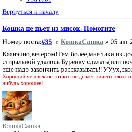
Вернуться к началу
Кошка не пьет из мисок. Помогите
Номер поста:
#35
КошкаСашка
» 05 авг 
Каанэчно,вечером!Тем более,мне таки из до
стиральной удалось Буренку сделать(или по
еще надо закончить рассказывать!!УУух,ско
Хороший человек-не тот,кто не делает ничего плохого,
нибудь хорошее!
КошкаСашка