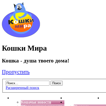
Кошки Мира
Кошка - душа твоего дома!
Пропустить
Расширенный поиск
Главная
Энциклопедия кошек
Де
Кошачьи новости
Форум