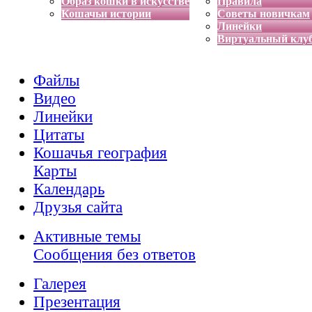
Образ кошки в искусстве
Правила
Кошачьи истории
Советы новичкам
Линейки
Виртуальный клу
Файлы
Видео
Линейки
Цитаты
Кошачья география
Карты
Календарь
Друзья сайта
Активные темы
Сообщения без ответов
Галерея
Презентация