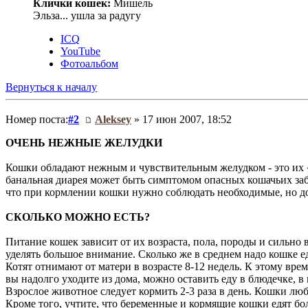
Клички кошек:
Мишель
Эльза... ушла за радугу
ICQ
YouTube
Фотоальбом
Вернуться к началу
Номер поста:
#2
Aleksey
» 17 июн 2007, 18:52
ОЧЕНЬ НЕЖНЫЕ ЖЕЛУДКИ
Кошки обладают нежным и чувствительным желудком - это их «
банальная диарея может быть симптомом опасных кошачьих заб
что при кормлении кошки нужно соблюдать необходимые, но до
СКОЛЬКО МОЖНО ЕСТЬ?
Питание кошек зависит от их возраста, пола, породы и сильно
уделять большое внимание. Сколько же в среднем надо кошке е
Котят отнимают от матери в возрасте 8-12 недель. К этому вре
вы надолго уходите из дома, можно оставить еду в блюдечке, в
Взрослое животное следует кормить 2-3 раза в день. Кошки лю
Кроме того, учтите, что беременные и кормящие кошки едят бо