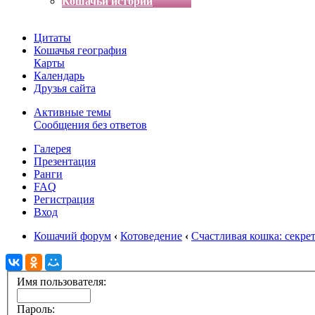
Кошачьи истории
Цитаты
Кошачья география
Карты
Календарь
Друзья сайта
Активные темы
Сообщения без ответов
Галерея
Презентация
Ранги
FAQ
Регистрация
Вход
Кошачий форум
‹
Котоведение
‹
Счастливая кошка: секре
Имя пользователя:
Пароль: