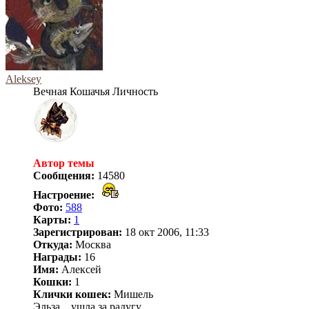
Aleksey
Вечная Кошачья Личность
Автор темы
Сообщения:
14580
Настроение:
Фото:
588
Карты:
1
Зарегистрирован:
18 окт 2006, 11:33
Откуда:
Москва
Награды:
16
Имя:
Алексей
Кошки:
1
Клички кошек:
Мишель
Эльза... ушла за радугу