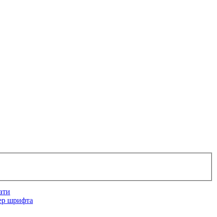
ати
ер шрифта