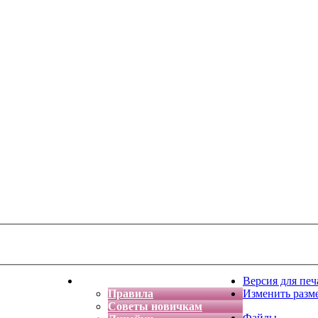
тская фантазия
Форум
Версия для печ
Правила
Изменить разм
Советы новичкам
Файлы