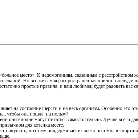
больное место». К недомоганиям, связанным с расстройством ж
олеваний. Но все же самая распространенная причина желудочн
статочно простые правила, и ваш любимец будет радовать вас 
 влияет на состояние шерсти и на весь организм. Особенно это 
ды, чтобы она пошла, на пользу?
мени они вполне могут питаться самостоятельно. Лучше всего да
 привычном для котенка месте.
бят покушать, поэтому поддерживайте своего питомца в спортив
льше.