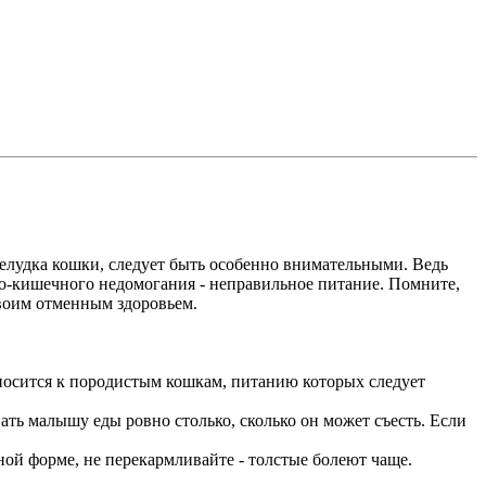
елудка кошки, следует быть особенно внимательными. Ведь
о-кишечного недомогания - неправильное питание. Помните,
своим отменным здоровьем.
относится к породистым кошкам, питанию которых следует
вать малышу еды ровно столько, сколько он может съесть. Если
ной форме, не перекармливайте - толстые болеют чаще.