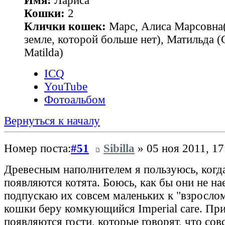
Имя:
Лариса
Кошки:
2
Клички кошек:
Марс, Алиса Марсовна(
земле, которой больше нет), Матильда 
Matilda)
ICQ
YouTube
Фотоальбом
Вернуться к началу
Номер поста:
#51
Sibilla
» 05 ноя 2011, 17
Древесным наполнителем я пользуюсь, когд
появляются котята. Боюсь, как бы они не на
подпускаю их совсем маленьких к "взрослом
кошки беру комкующийся Imperial care. При
появляются гости, которые говорят, что сов