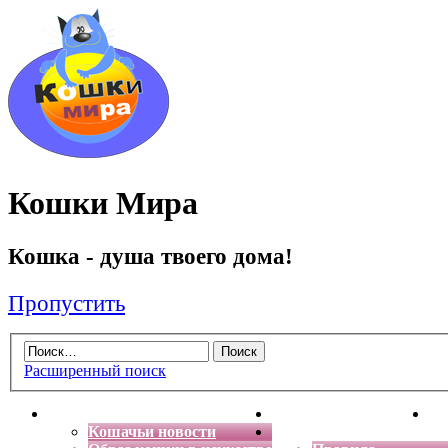
Кошки Мира
Кошка - душа твоего дома!
Пропустить
Расширенный поиск
Главная
Энциклопедия кошек
Де
Кошачьи новости
Форум