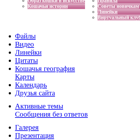
Образ кошки в искусстве
Правила
Кошачьи истории
Советы новичкам
Линейки
Виртуальный клу
Файлы
Видео
Линейки
Цитаты
Кошачья география
Карты
Календарь
Друзья сайта
Активные темы
Сообщения без ответов
Галерея
Презентация