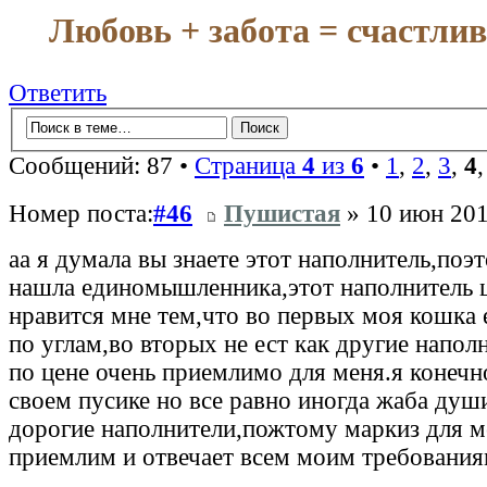
Любовь + забота = счастли
Ответить
Сообщений: 87 •
Страница
4
из
6
•
1
,
2
,
3
,
4
Номер поста:
#46
Пушистая
» 10 июн 201
аа я думала вы знаете этот наполнитель,поэ
нашла единомышленника,этот наполнитель 
нравится мне тем,что во первых моя кошка 
по углам,во вторых не ест как другие напол
по цене очень приемлимо для меня.я конечн
своем пусике но все равно иногда жаба душ
дорогие наполнители,пожтому маркиз для м
приемлим и отвечает всем моим требовани