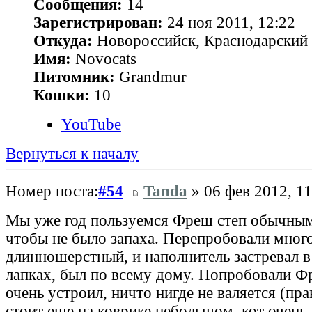
Сообщения:
14
Зарегистрирован:
24 ноя 2011, 12:22
Откуда:
Новороссийск, Краснодарский 
Имя:
Novocats
Питомник:
Grandmur
Кошки:
10
YouTube
Вернуться к началу
Номер поста:
#54
Tanda
» 06 фев 2012, 11
Мы уже год пользуемся Фреш степ обычным,
чтобы не было запаха. Перепробовали много
длинношерстный, и наполнитель застревал 
лапках, был по всему дому. Попробовали Фр
очень устроил, ничто нигде не валяется (прав
стоит еще на коврике небольшом, кот очень