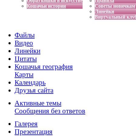
Образ кошки в искусстве
Правила
Кошачьи истории
Советы новичкам
Линейки
Виртуальный клу
Файлы
Видео
Линейки
Цитаты
Кошачья география
Карты
Календарь
Друзья сайта
Активные темы
Сообщения без ответов
Галерея
Презентация