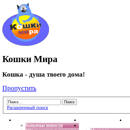
Кошки Мира
Кошка - душа твоего дома!
Пропустить
Расширенный поиск
Главная
Энциклопедия кошек
Де
Кошачьи новости
Форум