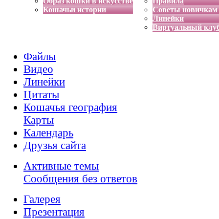
Образ кошки в искусстве
Правила
Кошачьи истории
Советы новичкам
Линейки
Виртуальный клу
Файлы
Видео
Линейки
Цитаты
Кошачья география
Карты
Календарь
Друзья сайта
Активные темы
Сообщения без ответов
Галерея
Презентация