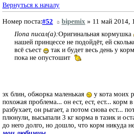
Вернуться к началу
Номер поста:
#52
bipemix
» 11 май 2014, 
Ilona писал(а):
Оригинальная кормушка
нашей принцессе не подойдёт, ей скольк
всё съест
так и будет весь день у кор
пока не опустошит
эх блин, обжорка маленькая
у кота моих 
похожая проблема... он ест, ест, ест... корм 
разбухает, он рыгает, а потом снова ест... п
плюнули, высыпали 3 кг корма в тазик и ост
до него долго, но дошло, что корм никуда н
мои любимцы