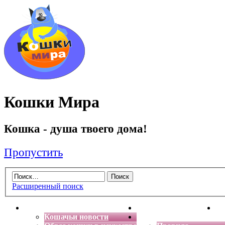
Кошки Мира
Кошка - душа твоего дома!
Пропустить
Расширенный поиск
Главная
Энциклопедия кошек
Де
Кошачьи новости
Форум