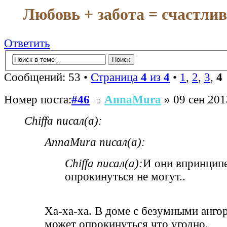
Любовь + забота = счастли
Ответить
Сообщений: 53 •
Страница
4
из
4
•
1
,
2
,
3
,
4
Номер поста:
#46
AnnaMura
» 09 сен 201
Chiffa писал(а):
AnnaMura писал(а):
Chiffa писал(а):
И они впринцип
опрокинуться не могут..
Ха-ха-ха. В доме с безумными анго
может опрокинуться что угодно.