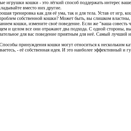
ые игрушки кошки - это лёгкий способ поддержать интерес ваше
ладывайте вместо них другие.
ошая тренировка как для её ума, так и для тела. Устав от игр, ко
ью проблем собственной кошки? Может быть, вы слишком властны
танием кошки, измените своё поведение. Если же "ваша совесть 
ем и целом все они отражают два подхода. С одной стороны, вы 
лательное для вас поведение приятным для неё. Самый лучший и
 Способы принуждения кошки могут относиться к нескольким кат
ваетесь, - её собственная идея. И это наиболее эффективный и 