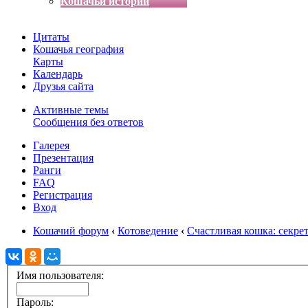
Кошачьи истории
Цитаты
Кошачья география
Карты
Календарь
Друзья сайта
Активные темы
Сообщения без ответов
Галерея
Презентация
Ранги
FAQ
Регистрация
Вход
Кошачий форум
‹
Котоведение
‹
Счастливая кошка: секре
Имя пользователя:
Пароль: