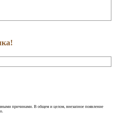
шка!
азными причинами. В общем и целом, внезапное появление
о.