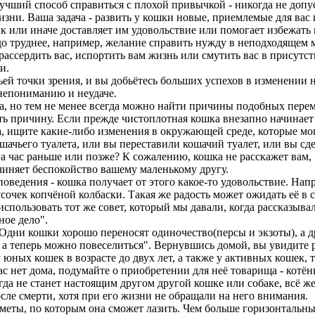
ший способ справиться с плохой привычкой - никогда не допус
изни. Ваша задача - развить у кошки новые, приемлемые для вас
к или иначе доставляет им удовольствие или помогает избежать 
здо труднее, например, желание справить нужду в неподходящем 
ассердить вас, испортить вам жизнь или смутить вас в присутст
и.
ьей точки зрения, и вы добьётесь больших успехов в изменении 
 непониманию и неудаче.
, но тем не менее всегда можно найти причины подобных переме
ть причину. Если прежде чистоплотная кошка внезапно начинает 
а, ищите какие-либо изменения в окружающей среде, которые мо
ачьего туалета, или вы переставили кошачий туалет, или вы сде
а час раньше или позже? К сожалению, кошка не расскажет вам, 
ичиняет беспокойство вашему маленькому другу.
ведения - кошка получает от этого какое-то удовольствие. Напр
сочек копчёной колбаски. Такая же радость может ожидать её в сл
использовать тот же совет, который мы давали, когда рассказыв
ное дело".
Одни кошки хорошо переносят одиночество(персы и экзоты), а дру
 а теперь можно повеселиться". Вернувшись домой, вы увидите р
 юных кошек в возрасте до двух лет, а также у активных кошек,
вас нет дома, подумайте о приобретении для неё товарища - кот
а не станет настоящим другом другой кошке или собаке, всё же о
сле смерти, хотя при его жизни не обращали на него внимания.
ты, по которым она сможет лазить. Чем больше горизонтальных 