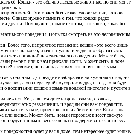
кать её. Кошки - это обычно ласковые животные, но они могут
 привычки.
неприятностей. Это может быть такое удовольствие, которое
месте. Однако нужно помнить о том, что кошки редко
вии друзей. Пожалуйста, помните о том, что кошка, какая бы
негативного поведения. Попытка смотреть на это человеческим
н. Более того, неприятное поведение кошки - это всего лишь
мочиться на ковёр, значит, нужно немедленно обратиться к
гли стать причиной нежелательного поведения. Может быть,
лали ремонт, или к вам приехали гости. Может быть, в доме
что её тревожит, она лишь даст вам это понять не самым
имер, она никогда прежде не забиралась на кухонный стол, но
учае, когда она перевернёт мусорное ведро, и тогда она будет
али о воспитании кошки: возьмите водяной пистолет и пустите в
гие - нет. Когда вы уходите из дома, сам звук ключа,
езультаты этих развлечений, и вряд ли они вам понравятся.
 таких как сиамские, ориентальные и абиссинские. Если ваша
ёнка или щенка. Может быть, новый персонаж внесёт свежую
ни будут занимать весь её день и поддерживать её интерес.
поверхностей будет у вас в доме, тем интереснее будет кошке.