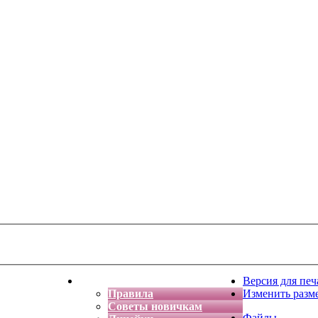
тская фантазия
Форум
Версия для печ
Правила
Изменить разм
Советы новичкам
Файлы