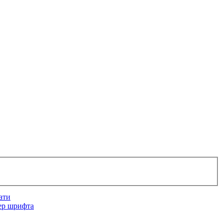
ати
ер шрифта