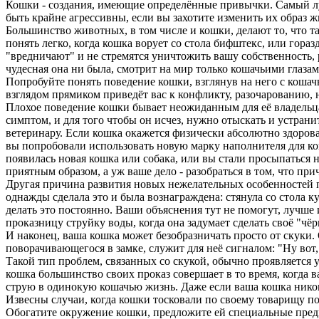
Кошки - создания, имеющие определённые привычки. Самый луч
быть крайне агрессивны, если вы захотите изменить их образ ж
Большинство животных, в том числе и кошки, делают то, что та
понять легко, когда кошка ворует со стола бифштекс, или гора
"вредничают" и не стремятся уничтожить вашу собственность, р
чудесная она ни была, смотрит на мир только кошачьими глазам
Попробуйте понять поведение кошки, взглянув на него с кошач
взглядом прямиком приведёт вас к конфликту, разочарованию,
Плохое поведение кошки бывает неожиданным для её владельца
симптом, и для того чтобы он исчез, нужно отыскать и устрани
ветеринару. Если кошка окажется физически абсолютно здоров
вы попробовали использовать новую марку наполнителя для кош
появилась новая кошка или собака, или вы стали просыпаться н
приятным образом, а уж ваше дело - разобраться в том, что пр
Другая причина развития новых нежелательных особенностей по
однажды сделала это и была вознаграждена: стянула со стола ку
делать это постоянно. Ваши объяснения тут не помогут, лучше 
проказницу струйку воды, когда она задумает сделать своё "чёр
И наконец, ваша кошка может безобразничать просто от скуки. 
поворачивающегося в замке, служит для неё сигналом: "Ну вот,
Такой тип проблем, связанных со скукой, обычно проявляется у
кошка большинство своих проказ совершает в то время, когда 
струю в одинокую кошачью жизнь. Даже если ваша кошка никогд
Извесны случаи, когда кошки тосковали по своему товарищу по
Обогатите окружение кошки, предложите ей специальные предме