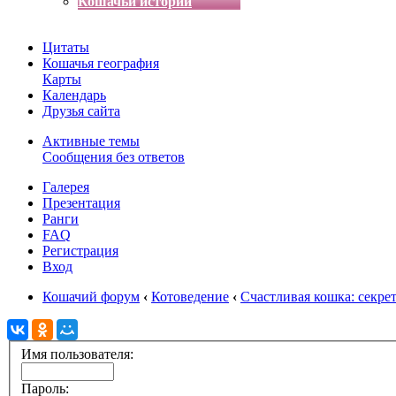
Кошачьи истории
Цитаты
Кошачья география
Карты
Календарь
Друзья сайта
Активные темы
Сообщения без ответов
Галерея
Презентация
Ранги
FAQ
Регистрация
Вход
Кошачий форум
‹
Котоведение
‹
Счастливая кошка: секре
Имя пользователя:
Пароль: