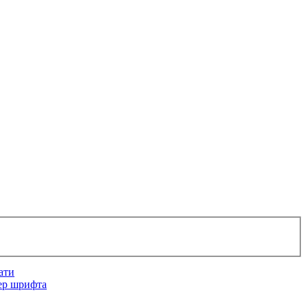
ати
ер шрифта