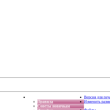
тская фантазия
Форум
Версия для печ
Правила
Изменить разм
Советы новичкам
Файлы