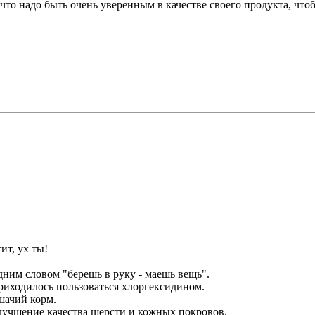
 что надо быть очень уверенным в качестве своего продукта, что
ит, ух ты!
дним словом "берешь в руку - маешь вещь".
приходилось пользоваться хлоргексидином.
ошачий корм.
улучшение качества шерсти и кожных покровов.