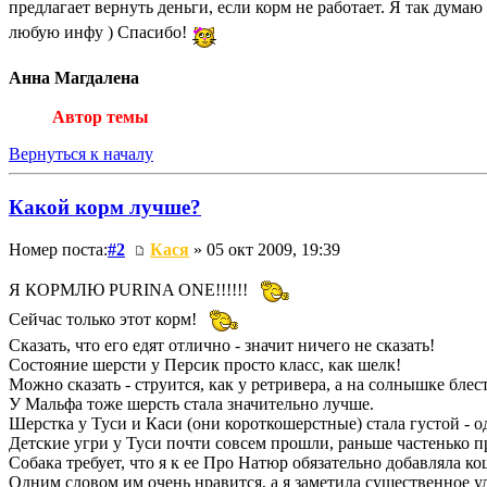
предлагает вернуть деньги, если корм не работает. Я так думаю
любую инфу ) Спасибо!
Анна Магдалена
Автор темы
Вернуться к началу
Какой корм лучше?
Номер поста:
#2
Кася
» 05 окт 2009, 19:39
Я КОРМЛЮ PURINA ONE!!!!!!
Сейчас только этот корм!
Сказать, что его едят отлично - значит ничего не сказать!
Состояние шерсти у Персик просто класс, как шелк!
Можно сказать - струится, как у ретривера, а на солнышке блест
У Мальфа тоже шерсть стала значительно лучше.
Шерстка у Туси и Каси (они короткошерстные) стала густой - о
Детские угри у Туси почти совсем прошли, раньше частенько 
Собака требует, что я к ее Про Натюр обязательно добавляла к
Одним словом им очень нравится, а я заметила существенное 