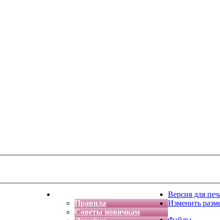
тская фантазия
Форум
Версия для печ
Правила
Изменить разм
Советы новичкам
Файлы