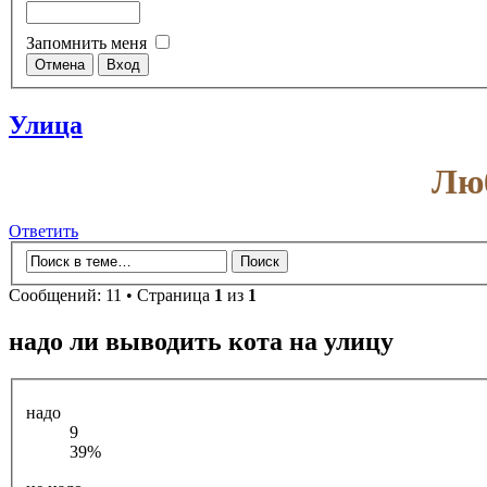
Запомнить меня
Улица
Люб
Ответить
Сообщений: 11 • Страница
1
из
1
надо ли выводить кота на улицу
надо
9
39%