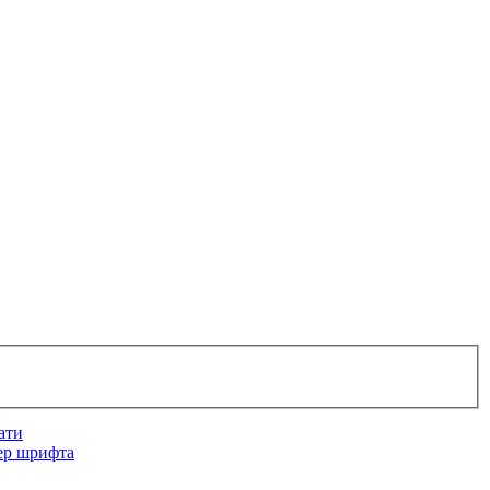
ати
ер шрифта