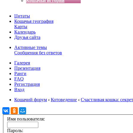
Кошачьи истории
Цитаты
Кошачья география
Карты
Календарь
Друзья сайта
Активные темы
Сообщения без ответов
Галерея
Презентация
Ранги
FAQ
Регистрация
Вход
Кошачий форум
‹
Котоведение
‹
Счастливая кошка: секре
Имя пользователя:
Пароль: