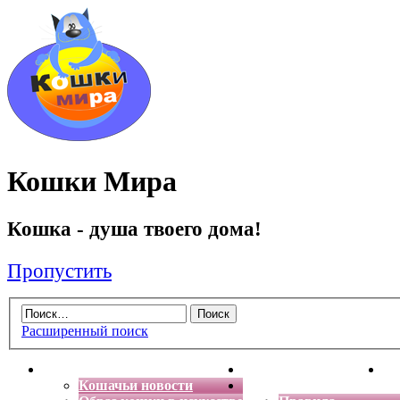
Кошки Мира
Кошка - душа твоего дома!
Пропустить
Расширенный поиск
Главная
Энциклопедия кошек
Де
Кошачьи новости
Форум