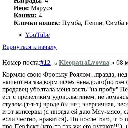
Награды:
4
Имя:
Маруся
Кошки:
4
Клички кошек:
Пумба, Пеппи, Симба и
YouTube
Вернуться к началу
Номер поста:
#12
KleopatraLvovna
» 08 м
Кормлю свою Фроську Роялом...правда, нед
нашего магаза корм исчез ненадолго(потом о
продавец уболтала меня взять "на пробу" П
ест с превеликим удовольствием, не ломаясь
стулом (т-т-т) вроде бы нет, энергичная, вес
и от консервы (я иногда ей даю Мяу-мясо, с
если честно, нравится). Но после того, что 
про Перфект (что-то так уж его ругают!!!),