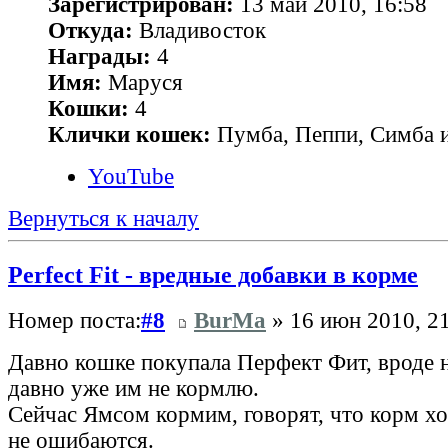
Зарегистрирован:
13 май 2010, 16:58
Откуда:
Владивосток
Награды:
4
Имя:
Маруся
Кошки:
4
Клички кошек:
Пумба, Пеппи, Симба и
YouTube
Вернуться к началу
Perfect Fit - вредные добавки в корме
Номер поста:
#8
BurMa
» 16 июн 2010, 2
Давно кошке покупала Перфект Фит, вроде 
давно уже им не кормлю.
Сейчас Ямсом кормим, говорят, что корм х
не ошибаются.