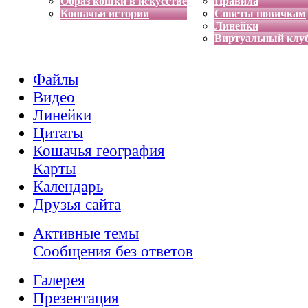
Образ кошки в искусстве
Правила
Кошачьи истории
Советы новичкам
Линейки
Виртуальный клу
Файлы
Видео
Линейки
Цитаты
Кошачья география
Карты
Календарь
Друзья сайта
Активные темы
Сообщения без ответов
Галерея
Презентация