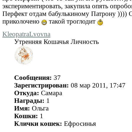
экспериментировать, закупила опять опроб
Перфект отдам бабулькиному Патрону )))) Он
приколочено
такой троглодит
KleopatraLvovna
Утренняя Кошачья Личность
Сообщения:
37
Зарегистрирован:
08 мар 2011, 17:47
Откуда:
Самара
Награды:
1
Имя:
Ольга
Кошки:
1
Клички кошек:
Ефросинья