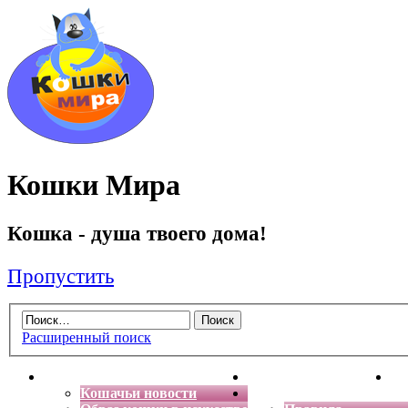
Кошки Мира
Кошка - душа твоего дома!
Пропустить
Расширенный поиск
Главная
Энциклопедия кошек
Де
Кошачьи новости
Форум