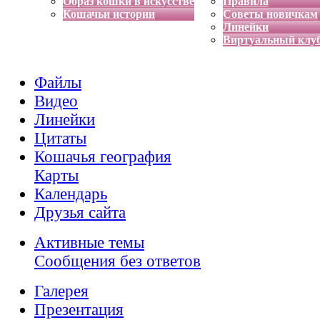
Образ кошки в искусстве
Правила
Кошачьи истории
Советы новичкам
Линейки
Виртуальный клу
Файлы
Видео
Линейки
Цитаты
Кошачья география
Карты
Календарь
Друзья сайта
Активные темы
Сообщения без ответов
Галерея
Презентация