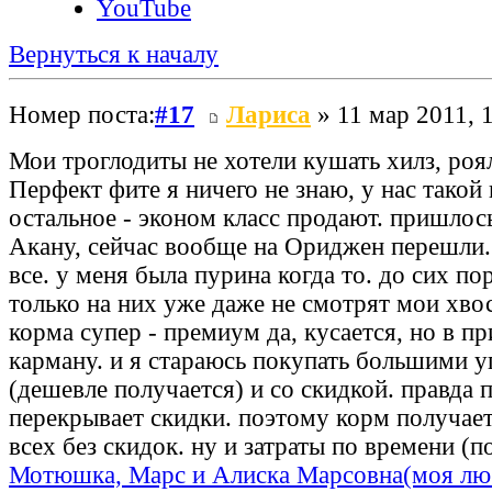
YouTube
Вернуться к началу
Номер поста:
#17
Лариса
» 11 мар 2011, 
Мои троглодиты не хотели кушать хилз, роя
Перфект фите я ничего не знаю, у нас такой
остальное - эконом класс продают. пришлось
Акану, сейчас вообще на Ориджен перешли.
все. у меня была пурина когда то. до сих пор
только на них уже даже не смотрят мои хвос
корма супер - премиум да, кусается, но в п
карману. и я стараюсь покупать большими 
(дешевле получается) и со скидкой. правда 
перекрывает скидки. поэтому корм получает
всех без скидок. ну и затраты по времени (по
Мотюшка, Марс и Алиска Марсовна(моя лю