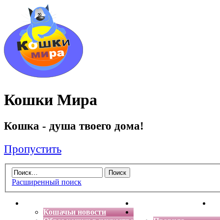
Кошки Мира
Кошка - душа твоего дома!
Пропустить
Расширенный поиск
Главная
Энциклопедия кошек
Де
Кошачьи новости
Форум