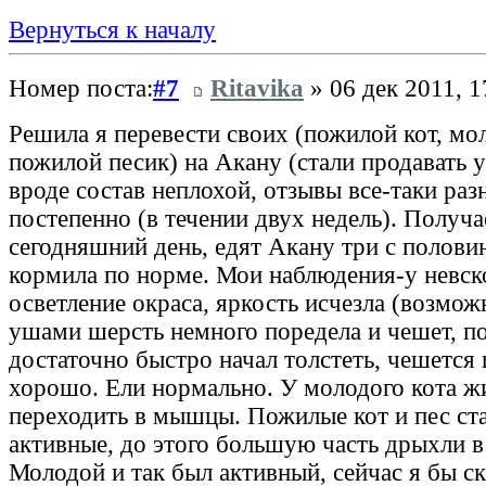
Вернуться к началу
Номер поста:
#7
Ritavika
» 06 дек 2011, 1
Решила я перевести своих (пожилой кот, мол
пожилой песик) на Акану (стали продавать у
вроде состав неплохой, отзывы все-таки раз
постепенно (в течении двух недель). Получа
сегодняшний день, едят Акану три с полови
кормила по норме. Мои наблюдения-у невск
осветление окраса, яркость исчезла (возможн
ушами шерсть немного поредела и чешет, п
достаточно быстро начал толстеть, чешется 
хорошо. Ели нормально. У молодого кота ж
переходить в мышцы. Пожилые кот и пес ст
активные, до этого большую часть дрыхли в
Молодой и так был активный, сейчас я бы ск