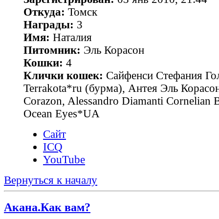
Откуда:
Томск
Награды:
3
Имя:
Наталия
Питомник:
Эль Корасон
Кошки:
4
Клички кошек:
Сайфенси Стефания Гол
Terrakota*ru (бурма), Антея Эль Корасон
Corazon, Alessandro Diamanti Cornelian 
Ocean Eyes*UA
Сайт
ICQ
YouTube
Вернуться к началу
Акана.Как вам?