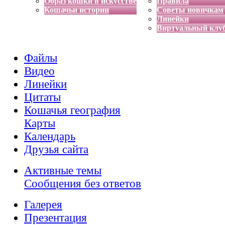
Образ кошки в искусстве
Правила
Кошачьи истории
Советы новичкам
Линейки
Виртуальный клу
Файлы
Видео
Линейки
Цитаты
Кошачья география
Карты
Календарь
Друзья сайта
Активные темы
Сообщения без ответов
Галерея
Презентация