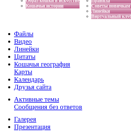
Образ кошки в искусстве
Правила
Кошачьи истории
Советы новичкам
Линейки
Виртуальный клу
Файлы
Видео
Линейки
Цитаты
Кошачья география
Карты
Календарь
Друзья сайта
Активные темы
Сообщения без ответов
Галерея
Презентация