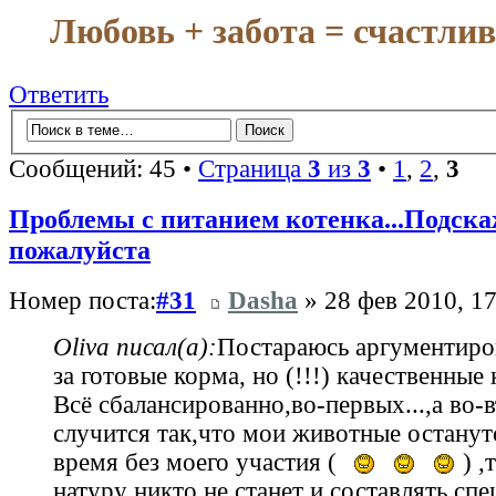
Любовь + забота = счастли
Ответить
Сообщений: 45 •
Страница
3
из
3
•
1
,
2
,
3
Проблемы с питанием котенка...Подска
пожалуйста
Номер поста:
#31
Dasha
» 28 фев 2010, 17
Oliva писал(а):
Постараюсь аргументиро
за готовые корма, но (!!!) качественные 
Всё сбалансированно,во-первых...,а во-в
случится так,что мои животные останутс
время без моего участия (
) ,
натуру никто не станет и составлять сп