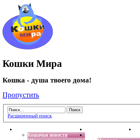
Кошки Мира
Кошка - душа твоего дома!
Пропустить
Расширенный поиск
Главная
Энциклопедия кошек
Де
Кошачьи новости
Форум