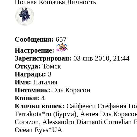
Ночная Кошачья Личность
Сообщения:
657
Настроение:
Зарегистрирован:
03 янв 2010, 21:44
Откуда:
Томск
Награды:
3
Имя:
Наталия
Питомник:
Эль Корасон
Кошки:
4
Клички кошек:
Сайфенси Стефания Гол
Terrakota*ru (бурма), Антея Эль Корасон
Corazon, Alessandro Diamanti Cornelian 
Ocean Eyes*UA