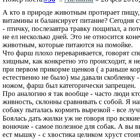
А кто в природе животным протирает пищу,
витамины и балансирует питание? Сегодня с
- птичку, послезавтра травку пощипал, а по
не ел несколько дней. Это не относится ко
животным, которые питаются на помойке.
Что фарш плохо переваривается, говорят сп
хищным, как конкретно это происходит, я н
при первом прикорме щенков ( а раньше ко
естественно не было) мы давали скобленку 
ножом, фарш был категорически запрещен.
Про аналогию я так вообще - часто люди кт
живность, склонны сравнивать с собой. Я н
собаку пыталась кормить вырезкой - все л
Боялась дать жилки уж не говоря про всяки
вонючие - самое полезное для собак. А вы в
ест мышку - с хвостика целиком хруст стоит