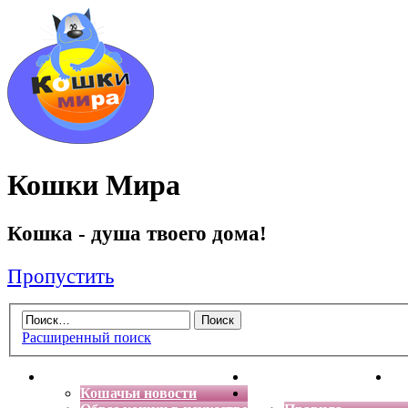
Кошки Мира
Кошка - душа твоего дома!
Пропустить
Расширенный поиск
Главная
Энциклопедия кошек
Де
Кошачьи новости
Форум