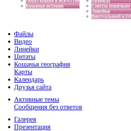
Образ кошки в искусстве
Правила
Кошачьи истории
Советы новичкам
Линейки
Виртуальный клу
Файлы
Видео
Линейки
Цитаты
Кошачья география
Карты
Календарь
Друзья сайта
Активные темы
Сообщения без ответов
Галерея
Презентация