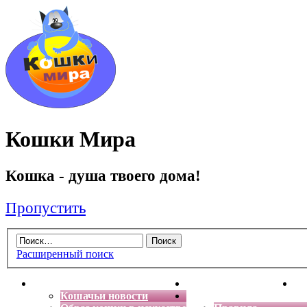
Кошки Мира
Кошка - душа твоего дома!
Пропустить
Расширенный поиск
Главная
Энциклопедия кошек
Де
Кошачьи новости
Форум