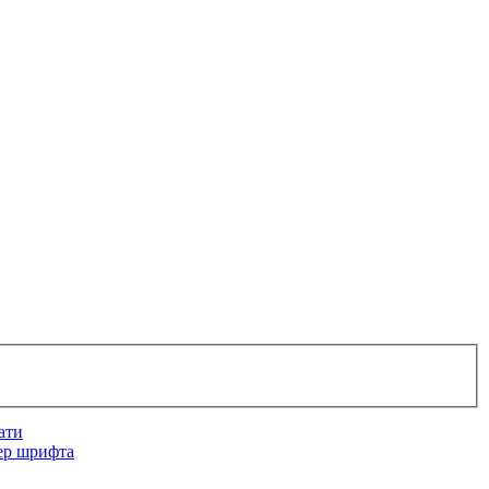
ати
ер шрифта