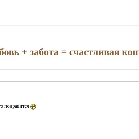
овь + забота = счастливая ко
что понравится