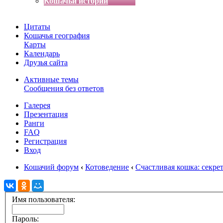
Кошачьи истории
Цитаты
Кошачья география
Карты
Календарь
Друзья сайта
Активные темы
Сообщения без ответов
Галерея
Презентация
Ранги
FAQ
Регистрация
Вход
Кошачий форум
‹
Котоведение
‹
Счастливая кошка: секре
Имя пользователя:
Пароль: