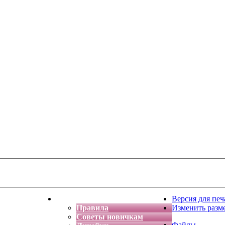
тская фантазия
Форум
Версия для печ
Правила
Изменить разм
Советы новичкам
Файлы