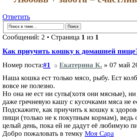
Ответить
Сообщений: 2 • Страница
1
из
1
Как приучить кошку к домашней пище
Номер поста:
#1
Екатерина К.
» 07 май 2
Наша кошка ест только мясо, рыбу. Ест колб
вовсе не полезно.
Но она не ест ни супы(хотя они мясные), н
даже гречневую кашу с кусочками мяса не е
Подскажите, как приучить к кошку к здоро
пищи (только не к покупным кормам), ведь о
целый день, пока ей не дадут её любимую 
Добро пожаловать в темку
Моя Сара