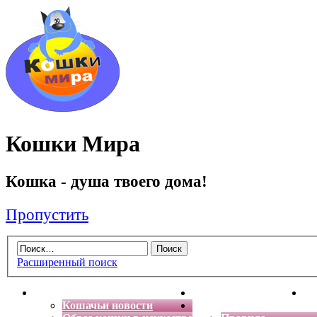
Кошки Мира
Кошка - душа твоего дома!
Пропустить
Расширенный поиск
Главная
Энциклопедия кошек
Де
Кошачьи новости
Форум