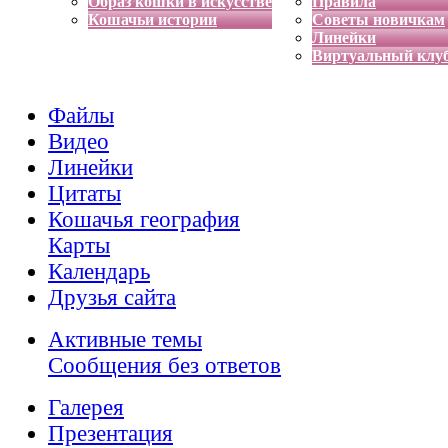
Образ кошки в искусстве
Правила
Кошачьи истории
Советы новичкам
Линейки
Виртуальный клу
Файлы
Видео
Линейки
Цитаты
Кошачья география
Карты
Календарь
Друзья сайта
Активные темы
Сообщения без ответов
Галерея
Презентация