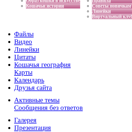
Образ кошки в искусстве
Правила
Кошачьи истории
Советы новичкам
Линейки
Виртуальный клу
Файлы
Видео
Линейки
Цитаты
Кошачья география
Карты
Календарь
Друзья сайта
Активные темы
Сообщения без ответов
Галерея
Презентация