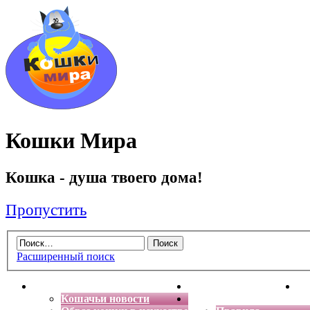
Кошки Мира
Кошка - душа твоего дома!
Пропустить
Расширенный поиск
Главная
Энциклопедия кошек
Де
Кошачьи новости
Форум