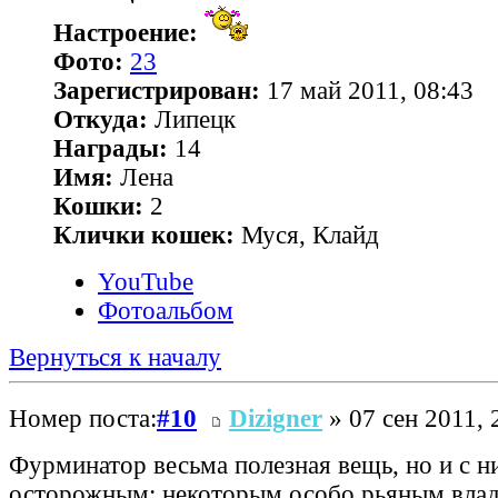
Настроение:
Фото:
23
Зарегистрирован:
17 май 2011, 08:43
Откуда:
Липецк
Награды:
14
Имя:
Лена
Кошки:
2
Клички кошек:
Муся, Клайд
YouTube
Фотоальбом
Вернуться к началу
Номер поста:
#10
Dizigner
» 07 сен 2011, 
Фурминатор весьма полезная вещь, но и с н
осторожным: некоторым особо рьяным влад