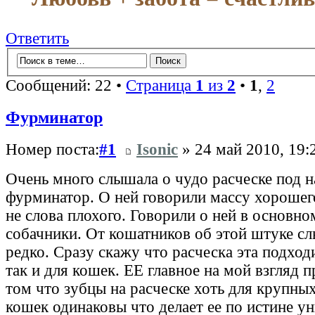
Ответить
Сообщений: 22 •
Страница
1
из
2
•
1
,
2
Фурминатор
Номер поста:
#1
Isonic
» 24 май 2010, 19:
Очень много слышала о чудо расческе под 
фурминатор. О ней говорили массу хорошег
не слова плохого. Говорили о ней в основн
собачники. От кошатников об этой штуке с
редко. Сразу скажу что расческа эта подход
так и для кошек. ЕЕ главное на мой взгляд 
том что зубцы на расческе хоть для крупных
кошек одинаковы что делает ее по истине у